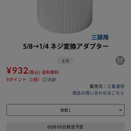
1
/
5
¥932
(税込)
送料無料
9ポイント
（1倍）
info
内訳
販売元：
三重通信
商品の問い合わせはこちら
08月09日発送予定