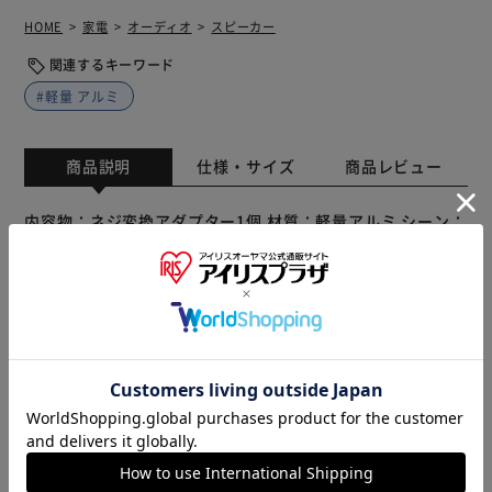
HOME
家電
オーディオ
スピーカー
関連するキーワード
#軽量 アルミ
商品説明
仕様・サイズ
商品レビュー
内容物：ネジ変換アダプター1個 材質：軽量アルミ シーン：
三脚のネジのサイズ変換
※製品は予告なく仕様を変更する場合がございます。あらか
じめご了承ください。
販売元(特定商取引法に基づく表記)：
三重通信 アイリスプラ
ザ店