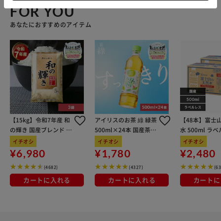
FOR YOU
あなたにおすすめのアイテム
【15kg】令和7年産 和
アイリスのお茶 綠 緑茶
【48本】富士
の輝き 国産ブレンド 5
500ml×24本 国産茶葉
水 500ml ラ
kg×3袋
100％使用
イチオシ
イチオシ
イチオシ
¥6,980
¥1,780
¥2,480
(4682)
(4327)
(6
カートに入れる
カートに入れる
カートに