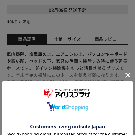
08月09日発送予定
HOME
家電
商品説明
仕様・サイズ
商品レビュー
車内掃除、冷蔵庫の上、エアコンの上、パソコンキーボード
や高い所、ベッドの下、家具の隙間を掃除する時に使う延長
ホースです。 ダイソン掃除機をもっと活躍させるグッズで
す。年末年始の掃除にこのホースを使えば楽になります。
重量：約310g 長さ：52～150cmまで伸ばせる 取付可能機
種: V7、V8シリーズ ダイソンV10シリーズ SV12 SV18
Dyson V10サイクロンシリーズ Dyson V10トータルクリー
ン Dyson V10アブソルート Dyson V10アニマル V11シリー
もっと見る
ズなど 互換品です。
※製品は予告なく仕様を変更する場合がございます。あらか
じめご了承ください。