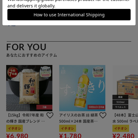
販売元(特定商取引法に基づく表記)：
三重通信 アイリスプラ
ザ店
FOR YOU
あなたにおすすめのアイテム
【15kg】令和7年産 和
アイリスのお茶 綠 緑茶
【48本】富士
の輝き 国産ブレンド 5
500ml×24本 国産茶葉
水 500ml ラ
kg×3袋
100％使用
イチオシ
イチオシ
イチオシ
¥6,980
¥1,780
¥2,480