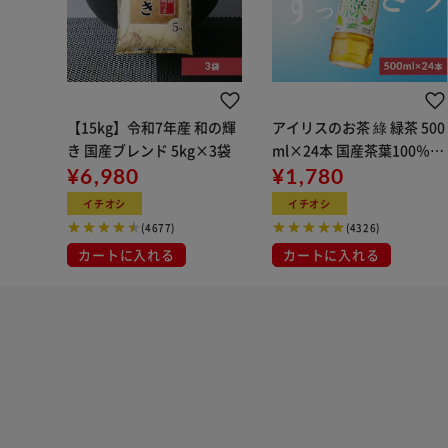
【15kg】令和7年産 和の輝
アイリスのお茶 綠 緑茶 500
き 国産ブレンド 5kg×3袋
ml×24本 国産茶葉100％使
¥6,980
用
¥1,780
イチオシ
イチオシ
(4677)
(4326)
カートに入れる
カートに入れる