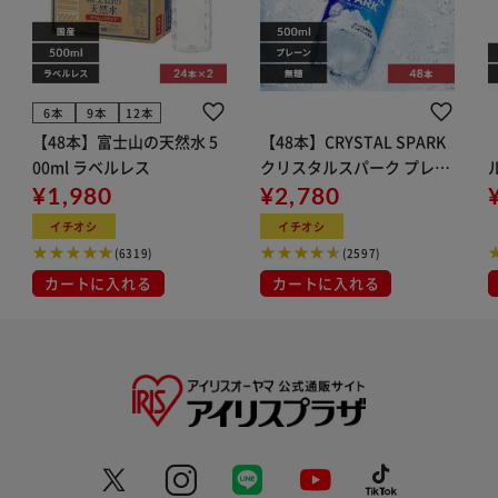
6本
9本
12本
【48本】富士山の天然水 5
【48本】CRYSTAL SPARK
00ml ラベルレス
クリスタルスパーク プレー
¥1,980
ン 500ml
¥2,780
イト
イチオシ
イチオシ
(6319)
(2597)
カートに入れる
カートに入れる