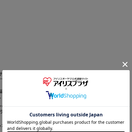
サイズ
商品レビュー
悩む必要がない安心の3本セットです。 ※本商品は弊社
※ご確認ください
トリッジのみに対応です。 他社製品や、トナー粉交換
予めご了承ください。 商品名：CRG-325 補充用ト
カートに入れる
購入手続きへ
：ブラック, 対応機器：レーザープリンター, 対応機種：弊
らかじめご了承ください。