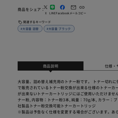
商品をシェア
X
LINE
Facebook
メール
コピー
関連するキーワード
#大容量 詰替
#大容量 ブラック
商品説明
仕様・
大容量、詰め替え補充用のトナー粉です。 トナー切れに
で販売されているトナー粉交換が出来る仕様のトナーカー
が出来ないトナーカートリッジにはご使用いただけません。
ナー粉, 内容物：トナー粉3本, 純量：70g/本, カラー
社製品トナー粉交換可能トナーカートリッジ
※製品は予告なく仕様を変更する場合がございます。あ