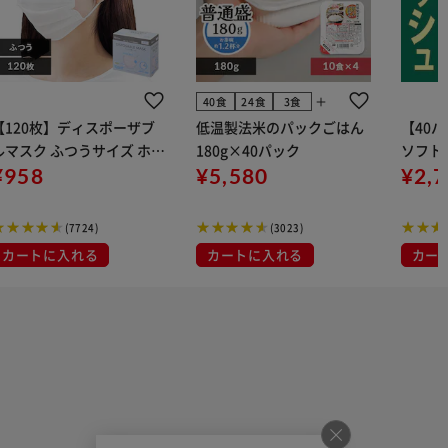
add
40食
24食
3食
【120枚】ディスポーザブ
低温製法米のパックごはん
【40
ルマスク ふつうサイズ ホワ
180g×40パック
ソフトパ
 大容量 DISPOSABLE
¥958
¥5,580
組) 5
¥2,
マスク プリーツマスク 不織
布
(7724)
(3023)
カートに入れる
カートに入れる
カー