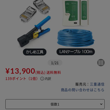
1
/
21
¥13,900
(税込)
送料無料
139ポイント
（1倍）
info
内訳
販売元：
三重通信
商品の問い合わせはこちら