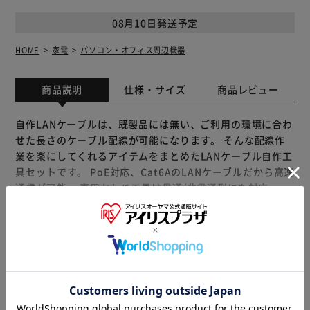
08月10日発送予定
HOME
家電
パソコン・オフィス周辺機器
商品説明
仕様・サイズ
商品レビュー
自作LANケーブルは、既製品には無い、ご利用の環境に合わ
せた長さのケーブル配線が可能になります。 そんな配線作
業を楽にしてくれるアイテムをまとめたLANケーブル自作工
具セットです。 PoE対応、Cat6AのLANケーブルだから高速
通信が可能。 専用かしめ工具は貫通/非貫通型にも対応。
LANチェッカーは親機と子機に分離でき、結線チェックが簡
単。 透明で配線ミスを防ぎやすく、約2000回抜き差しをし
てもツメ折れに強いコネクタが100個セットでお得。 内容
もっと見る
物： CAT 6A LANケーブル 100m ×1, かしめ工具 ×1, LAN
※製品は予告なく仕様を変更する場合がございます。あらか
テスター ×1 (※電池別売り), 貫通コネクタ ×100, 【ご購入
じめご了承ください。
前の注意事項】 当店の商品はこちらのタイプです → Cat6A
U/UTP。 生産ロットにより、ケーブルには「Cat6 UTP」