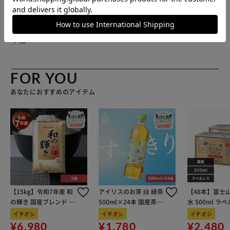
「Cat6A」「Cat6E」のいずれかが印字されている場合がご
ざいます。 印字内容は規格に影響ございません。必ず上記
をご了承のうえ、ご注文ください。 印字内容の確認は、商
販売元(特定商取引法に基づく表記)：
三重通信 アイリスプラ
品発送前にお問い合わせいただければ、直接確認した上で回
ザ店
答いたします。
FOR YOU
あなたにおすすめのアイテム
【15kg】令和7年産 和
アイリスのお茶 綠 緑茶
【48本】富士
の輝き 国産ブレンド 5
500ml×24本 国産茶葉
水 500ml ラ
kg×3袋
100％使用
イチオシ
イチオシ
イチオシ
¥6,980
¥1,780
¥2,480