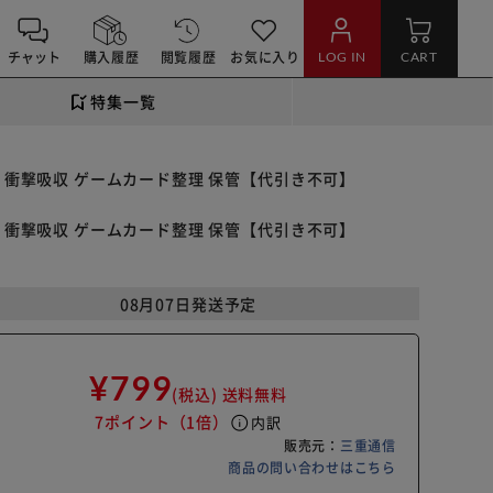
チャット
購入履歴
閲覧履歴
お気に入り
LOG IN
CART
特集一覧
チ 衝撃吸収 ゲームカード整理 保管【代引き不可】
チ 衝撃吸収 ゲームカード整理 保管【代引き不可】
08月07日発送予定
¥799
(税込)
送料無料
7ポイント
（1倍）
info
内訳
販売元：
三重通信
商品の問い合わせはこちら