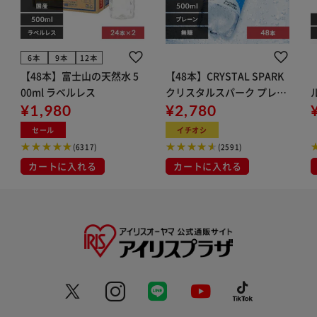
6本
9本
12本
【48本】富士山の天然水 5
【48本】CRYSTAL SPARK
00ml ラベルレス
クリスタルスパーク プレー
¥1,980
ン 500ml
¥2,780
イト
セール
イチオシ
(6317)
(2591)
カートに入れる
カートに入れる