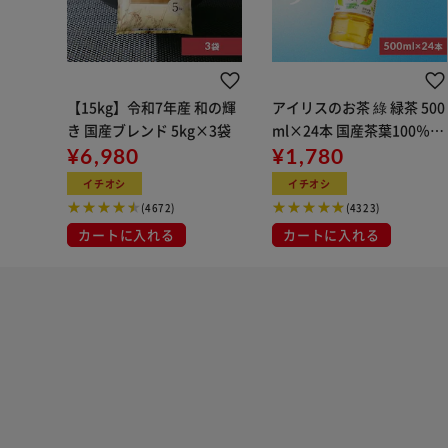
【15kg】令和7年産 和の輝
アイリスのお茶 綠 緑茶 500
き 国産ブレンド 5kg×3袋
ml×24本 国産茶葉100％使
¥6,980
用
¥1,780
イチオシ
イチオシ
(4672)
(4323)
カートに入れる
カートに入れる