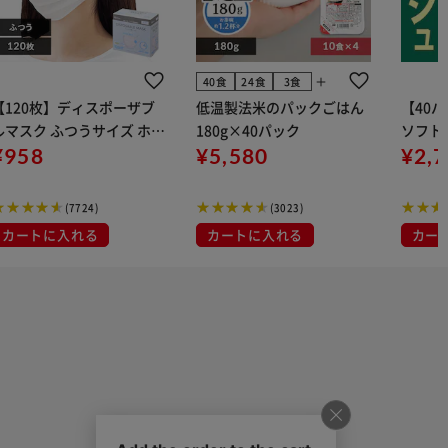
add
40食
24食
3食
【120枚】ディスポーザブ
低温製法米のパックごはん
【40
ルマスク ふつうサイズ ホワ
180g×40パック
ソフトパ
 大容量 DISPOSABLE
¥958
¥5,580
組) 5
¥2,
マスク プリーツマスク 不織
布
(7724)
(3023)
カートに入れる
カートに入れる
カー