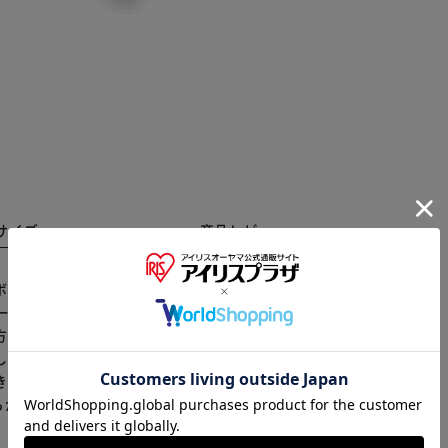
サイズ
商品レビュー
クスです！ 黒/白2色選べる microSDカードアタッ
※ご確認ください
一部が確認できます。 大容量なのに、サイズがコンパク
の入れ方： 1,収納ブロックに印字された矢印の方向に向かって
し付けます。 ゲームカードの出し方： 1,カードの外側
カートに入れる
購入手続きへ
き出します。
らかじめご了承ください。