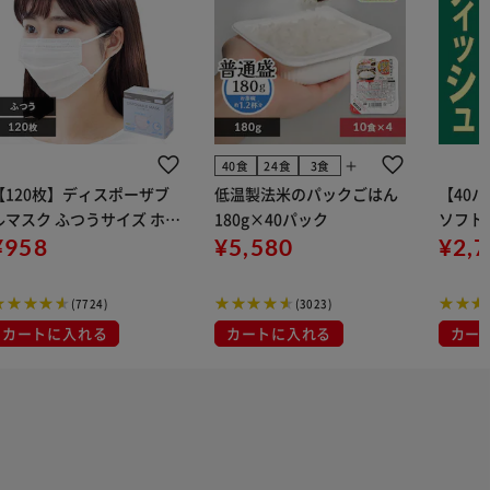
add
40食
24食
3食
【120枚】ディスポーザブ
低温製法米のパックごはん
【40
ルマスク ふつうサイズ ホワ
180g×40パック
ソフトパ
 大容量 DISPOSABLE
¥958
¥5,580
組) 5
¥2,
マスク プリーツマスク 不織
布
(7724)
(3023)
カートに入れる
カートに入れる
カー