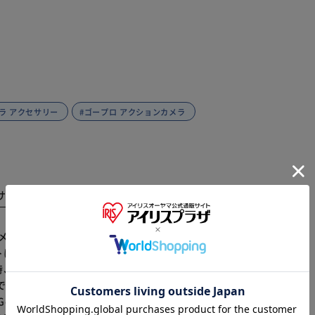
ラ アクセサリー
#ゴープロ アクションカメラ
サイズ
商品レビュー
トはカメラやスマホを首に掛けるアクセサリーです。ユーチュ
※ご確認ください
トに固定させて、自分目線で映像を撮ることができま
時、運転している時、手でカメラを持たなくても撮影で
カートに入れる
購入手続きへ
できます。 対応機種：
ro6,GoProHero7,OsmoAction,カメラ(コネクターが必要