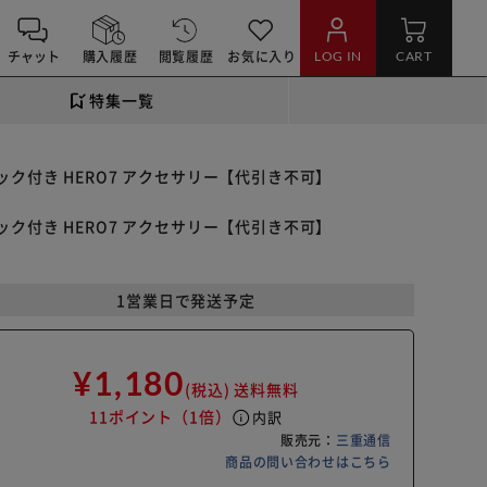
チャット
購入履歴
閲覧履歴
お気に入り
LOG IN
CART
特集一覧
クリック付き HERO7 アクセサリー【代引き不可】
クリック付き HERO7 アクセサリー【代引き不可】
1営業日で発送予定
¥1,180
(税込)
送料無料
11ポイント
（1倍）
info
内訳
販売元：
三重通信
商品の問い合わせはこちら