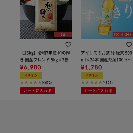
【15kg】令和7年産 和の輝
アイリスのお茶 綠 緑茶 500
き 国産ブレンド 5kg×3袋
ml×24本 国産茶葉100％使
¥6,980
用
¥1,780
イチオシ
イチオシ
(4672)
(4323)
カートに入れる
カートに入れる