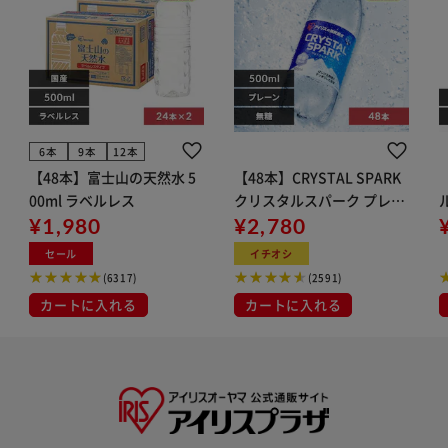
6本
9本
12本
【48本】富士山の天然水 5
【48本】CRYSTAL SPARK
00ml ラベルレス
クリスタルスパーク プレー
¥1,980
ン 500ml
¥2,780
イト
セール
イチオシ
(6317)
(2591)
カートに入れる
カートに入れる