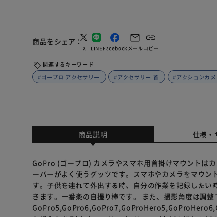
商品をシェア
X
LINE
Facebook
メール
コピー
関連するキーワード
#ゴープロ アクセサリー
#アクセサリー 首
#アクションカメ
商品説明
仕様・
GoPro (ゴープロ) カメラやスマホ用首掛けマウン
ーバーがよく使うグッツです。スマホやカメラをマウン
す。子供を連れて外出する時、自分の作業を記録したい
きます。一番楽の自撮り棒です。 また、撮影角度は調整
GoPro5,GoPro6,GoPro7,GoProHero5,GoProHe