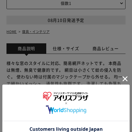
08月10日発送予定
HOME
寝具・インテリア
商品説明
仕様・サイズ
商品レビュー
様々な窓のスタイルに対応、簡易網戸ネットです。 本商品
は無煙、無臭で健康的です。 網目は小さくて蚊の侵入を防
ぐ。 使わない時は付属のマジックテープから外せる。 均一
で細かいメッシュ、通気性も抜群です。 洗濯しても色落ち
しない。 ハサミで自由にカット、裁断可能。 内容物: 網戸ネ
ット*1、マジックテープ*1, サイズ: 約1.5*2m, 色: 黒, ※本
商品の色やデザイン又は記載している商品仕様は、予告なく
変更される場合がございます。 ※本商品のご使用時に生じ
もっと見る
た事故又は損害などに関して、弊社は一切の責任を負いかね
※製品は予告なく仕様を変更する場合がございます。あらか
ます。
じめご了承ください。