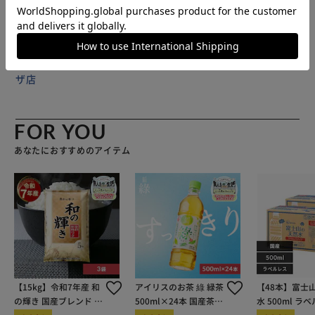
販売元(特定商取引法に基づく表記)：
三重通信 アイリスプラ
ザ店
FOR YOU
あなたにおすすめのアイテム
【15kg】令和7年産 和
アイリスのお茶 綠 緑茶
【48本】富士
の輝き 国産ブレンド 5
500ml×24本 国産茶葉
水 500ml ラ
kg×3袋
100％使用