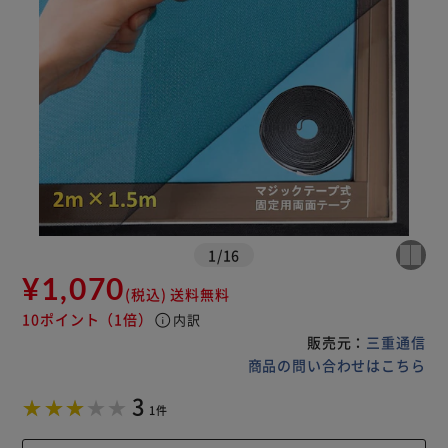
1
/
16
¥1,070
(税込)
送料無料
10ポイント
（1倍）
info
内訳
販売元：
三重通信
商品の問い合わせはこちら
3
1件