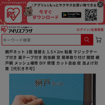
ログイン/会員情報
※ご確認ください
カートに入れる
購入手続きへ
網戸ネット 1個 張替え 1.5×2ｍ 粘着 マジックテー
プ付き 面テープ付き 防虫網 窓 簡単取り付け 開閉 網
戸網 メッシュ補修 DIY 修理 カット自由 蚊 虫よけ対
策【代引き不可】