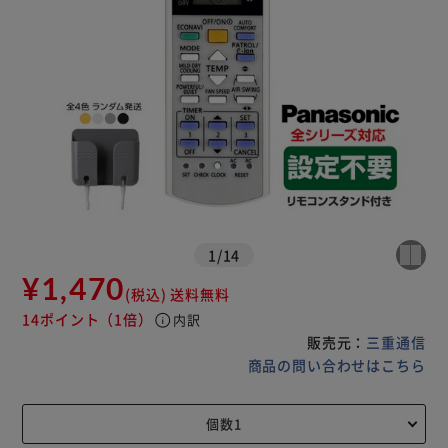
1
/
14
¥1,470
(税込)
送料無料
14ポイント
（1倍）
info
内訳
販売元：
三重通信
商品の問い合わせはこちら