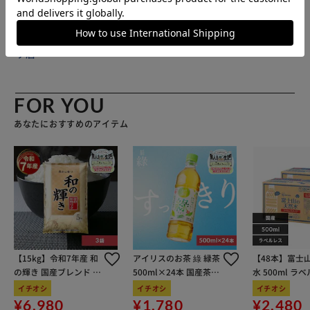
グレー、黒(全4色) ※リモコンスタンドのカラーはランダム
で発送となります。 カラーの指定をご希望のお客様は、発
送前にお問い合わせください。発送後のカラー指定、変更な
販売元(特定商取引法に基づく表記)：
三重通信 アイリスプラ
どはできかねます。 ■注意事項 乾電池は付属しておりませ
ザ店
ん。有料オプションから購入が可能です。 商品仕様及び外
観は予告なく変更する場合がございます。 モニター発色
の具合により、実物とは色合いが異なる場合がございます。
FOR YOU
あなたにおすすめのアイテム
【15kg】令和7年産 和
アイリスのお茶 綠 緑茶
【48本】富士
の輝き 国産ブレンド 5
500ml×24本 国産茶葉
水 500ml ラ
kg×3袋
100％使用
イチオシ
イチオシ
イチオシ
¥6,980
¥1,780
¥2,480