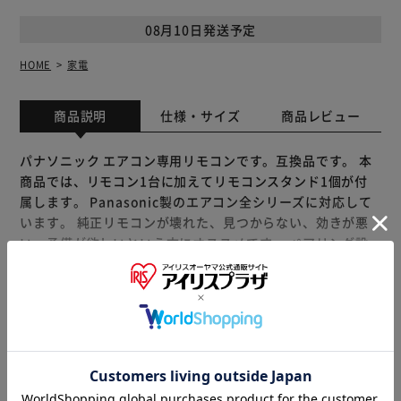
08月10日発送予定
HOME
家電
商品説明
仕様・サイズ
商品レビュー
パナソニック エアコン専用リモコンです。互換品です。 本
商品では、リモコン1台に加えてリモコンスタンド1個が付
属します。 Panasonic製のエアコン全シリーズに対応して
います。 純正リモコンが壊れた、見つからない、効きが悪
い、予備が欲しいという方にオススメです。 ペアリング設
定1分ですぐに使えます。 耐圧素材で傷付かず、長く使えま
す。 省電力エコ設計+即反応で快適に操作できます。 壁に掛
けて使えるリモコンスタンドが1個もらえてお得です。 ■商
もっと見る
品仕様 内容物：リモコン1台、リモコンスタンド1個 対応エ
※製品は予告なく仕様を変更する場合がございます。あらか
アコン：パナソニック製家庭用エアコン 全シリーズ リモコ
じめご了承ください。
ン寸法：約13.3*4.7*2.3cm リモコン質量：約71g(電池除
く) スタンド寸法：約10*9cm スタンドカラー：黄色、白、