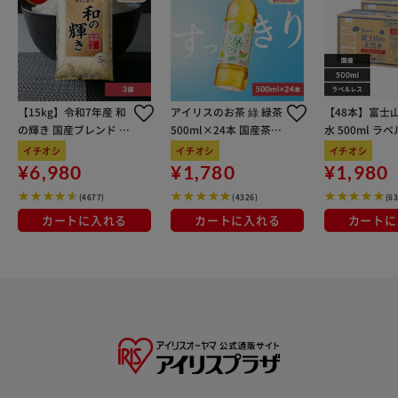
【15kg】令和7年産 和
アイリスのお茶 綠 緑茶
【48本】富士
の輝き 国産ブレンド 5
500ml×24本 国産茶葉
水 500ml ラ
kg×3袋
100％使用
イチオシ
イチオシ
イチオシ
¥6,980
¥1,780
¥1,980
(4677)
(4326)
(6
カートに入れる
カートに入れる
カートに