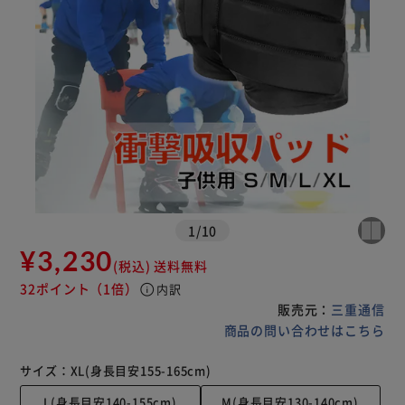
1
/
10
¥3,230
(税込)
送料無料
32ポイント
（1倍）
info
内訳
販売元：
三重通信
商品の問い合わせはこちら
サイズ：
XL(身長目安155-165cm)
L(身長目安140-155cm)
M(身長目安130-140cm)