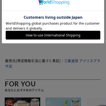
やすい。 また、通気性にも優れて蒸れにくいです。 臀部を
全面的にガードして、動きやすさも計算されたデザイン。
両面ファスナー式で、着脱が簡単に行えます。 スキー、ス
ノーボード、ウィンタースポーツ、スケート、スケートボー
ド、ロードバイクなど、スポーツ全般に幅広く活用できま
もっと見る
す。 商品名： ヒッププロテクター, 商品内容物：プロテクタ
※製品は予告なく仕様を変更する場合がございます。あらか
ー×1, 素材：ナイロン、ポリウレタン、EVAスポンジ, サイ
じめご了承ください。
ズ(ウエスト/参考身長)： S(50cm/120-130cm)、
M(54cm/130-140cm)、 L(58cm/140-155cm)、
XL(62cm/155-165cm), ※手作業による測定のため、実物と
多少の誤差が生じる場合がございます。 ※商品の仕様や外
観は予告なく変更される場合がございます。
販売元(特定商取引法に基づく表記)：
三重通信 アイリスプラ
ザ店
FOR YOU
あなたにおすすめのアイテム