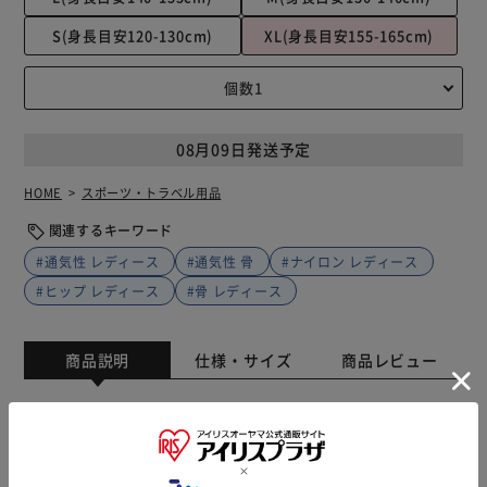
S(身長目安120-130cm)
XL(身長目安155-165cm)
08月09日発送予定
HOME
スポーツ・トラベル用品
関連するキーワード
#通気性 レディース
#通気性 骨
#ナイロン レディース
#ヒップ レディース
#骨 レディース
商品説明
仕様・サイズ
商品レビュー
お子様の安全を守り、転倒時の怪我や痛みを軽減させます。
厚みは約1.5cmで、衝撃吸収に強いEVA素材を採用。 尾てい
骨、股関節を保護します。 伸縮性が高く、着用中でも動き