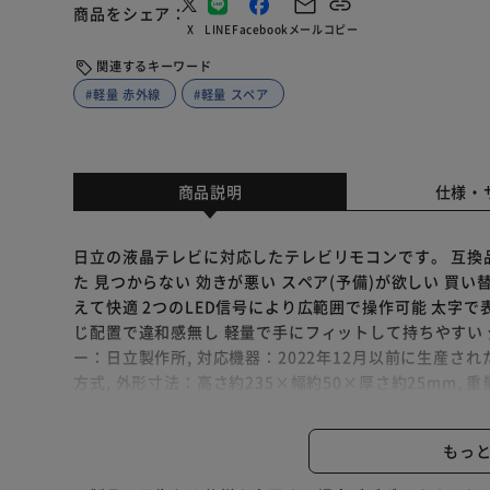
商品をシェア
X
LINE
Facebook
メール
コピー
関連するキーワード
#軽量 赤外線
#軽量 スペア
商品説明
仕様・
日立の液晶テレビに対応したテレビリモコンです。 互換
た 見つからない 効きが悪い スペア(予備)が欲しい 買
えて快適 2つのLED信号により広範囲で操作可能 太字
じ配置で違和感無し 軽量で手にフィットして持ちやすい 
ー：日立製作所, 対応機器：2022年12月以前に生産され
方式, 外形寸法：高さ約235×幅約50×厚さ約25mm, 重量
内容物：テレビリモコン×1, ※本商品に乾電池は付属
外観は予告なく変更する場合がございます。 ※本商品は
もっ
殊機能が使用できない 一部ボタンが反応しない 純正品
返品や交換は受付かねます。予めご了承下さい。