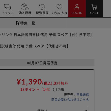
チャット
購入履歴
閲覧履歴
お気に入り
LOG IN
CART
特集一覧
oooリンク 日本語説明書付 代用 予備 スペア【代引き不可】
日本語説明書付 代用 予備 スペア【代引き不可】
08月07日発送予定
¥1,390
(税込)
送料無料
13ポイント
（1倍）
info
内訳
販売元：
三重通信
商品の問い合わせはこちら