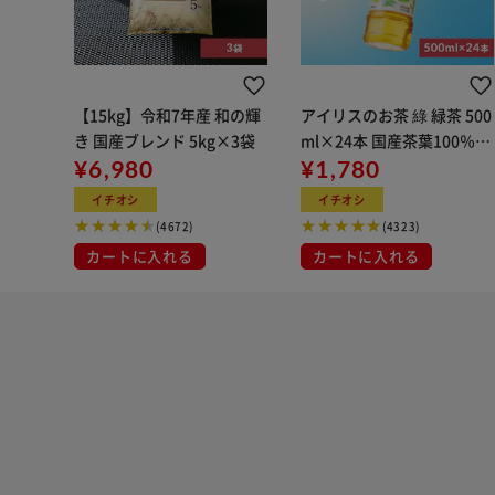
【15kg】令和7年産 和の輝
アイリスのお茶 綠 緑茶 500
き 国産ブレンド 5kg×3袋
ml×24本 国産茶葉100％使
¥6,980
用
¥1,780
イチオシ
イチオシ
(4672)
(4323)
カートに入れる
カートに入れる