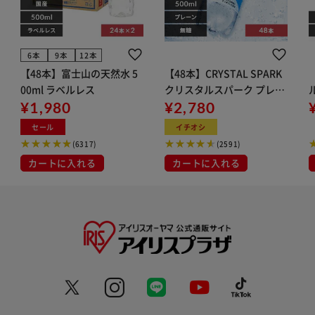
6本
9本
12本
【48本】富士山の天然水 5
【48本】CRYSTAL SPARK
00ml ラベルレス
クリスタルスパーク プレー
¥1,980
ン 500ml
¥2,780
イト
セール
イチオシ
(6317)
(2591)
カートに入れる
カートに入れる