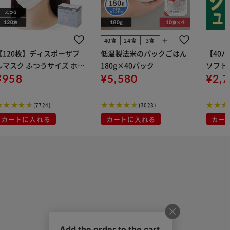
add
40食
24食
3食
【120枚】ディスポーザブ
低温製法米のパックごはん
【40
ルマスク ふつうサイズ ホワ
180g×40パック
ソフトパ
 大容量 DISPOSABLE
¥958
¥5,580
組) 5
¥2,
マスク プリーツマスク 不織
布
(7724)
(3023)
カートに入れる
カートに入れる
カー