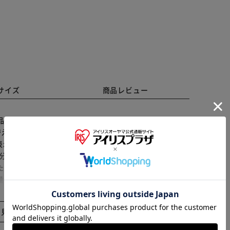
サイズ
商品レビュー
品です。純正品ではございません。 純正リモコンが壊れ
い替えたい方にオススメです。 ■特徴 設定不要ですぐに使
で表示された押しやすい大きなボタン 純正品とほとんど同
分かりやすい日本語説明書付き ■商品仕様 対応メーカ
※ご確認ください
た国内向け赤外線対応液晶テレビ, 通信方式：赤外線(IR)
：約102g(電池除く), 電池：単4形乾電池 2本(別売り),
カートに入れる
購入手続きへ
しておりません。 ※製造工程の更新により、商品仕様及び
あくまで互換リモコンですので、機種によっては一部特
と見る
より反応が鈍い可能性がございます。 上記を理由とする