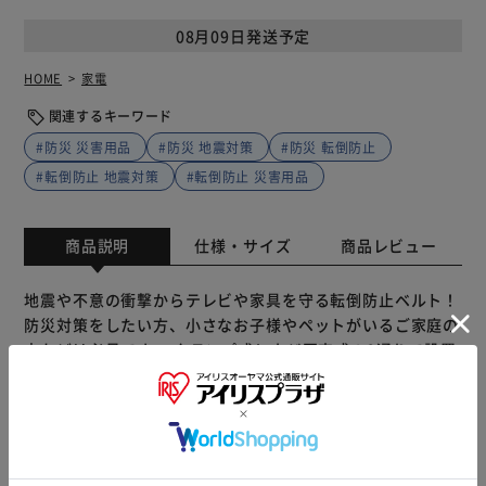
08月09日発送予定
HOME
家電
関連するキーワード
#防災 災害用品
#防災 地震対策
#防災 転倒防止
#転倒防止 地震対策
#転倒防止 災害用品
商品説明
仕様・サイズ
商品レビュー
地震や不意の衝撃からテレビや家具を守る転倒防止ベルト！
防災対策をしたい方、小さなお子様やペットがいるご家庭の
方などは必見です。 クランプ式とネジ固定式の2通りで設置
可能。 簡単取り付けできて、付け外しも自由。 クランプ式
なら穴開け不要で賃貸住宅でもOK。 ネジ固定式はしっかり
固定できて安心感アップ。 ナイロン＋合金製で高耐久性。
ベルトの長さは調節可能で幅広い家具に対応。 シンプルデ
ザインでインテリアになじみやすい。 テレビはもちろん、
もっと見る