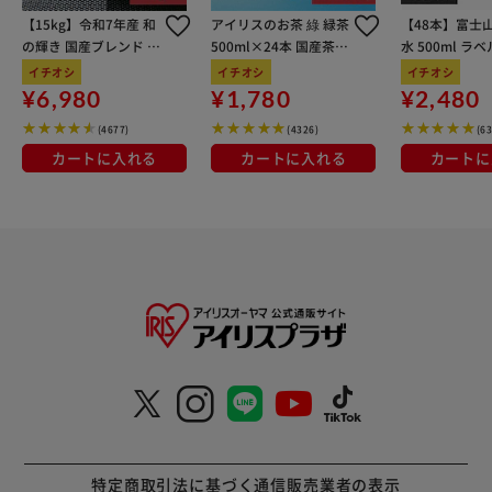
【15kg】令和7年産 和
アイリスのお茶 綠 緑茶
【48本】富士
の輝き 国産ブレンド 5
500ml×24本 国産茶葉
水 500ml ラ
kg×3袋
100％使用
イチオシ
イチオシ
イチオシ
¥6,980
¥1,780
¥2,480
(4677)
(4326)
(6
カートに入れる
カートに入れる
カートに
特定商取引法に基づく通信販売業者の表示