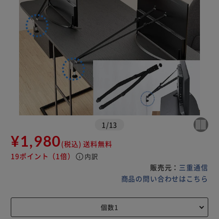
1
/
13
¥1,980
(税込)
送料無料
19ポイント
（1倍）
info
内訳
販売元：
三重通信
商品の問い合わせはこちら