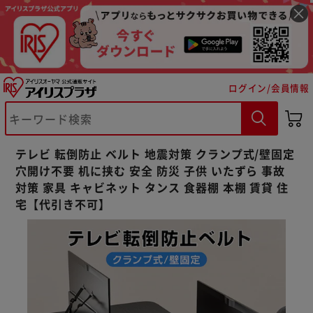
ログイン/会員情報
※ご確認ください
カートに入れる
購入手続きへ
テレビ 転倒防止 ベルト 地震対策 クランプ式/壁固定
穴開け不要 机に挟む 安全 防災 子供 いたずら 事故
対策 家具 キャビネット タンス 食器棚 本棚 賃貸 住
宅【代引き不可】