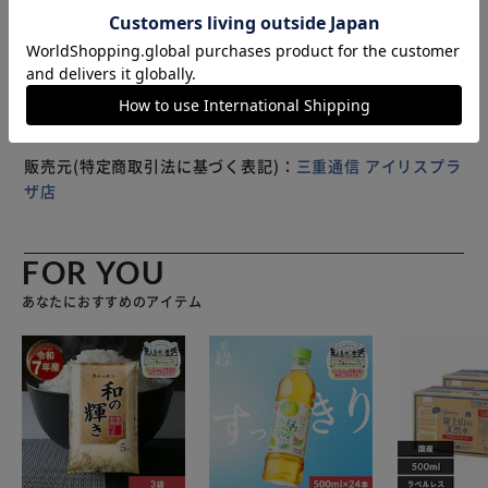
キャビネットやキッチン棚にも使える。 商品仕様： 商品
※製品は予告なく仕様を変更する場合がございます。あらか
名：テレビ転倒防止ベルト, 素材：ナイロン、合金, カラー：
じめご了承ください。
黒色, 全長：約192.5cmまで調節可能（詳細は商品図参考）,
対応する家具の厚み（クランプ式の場合）：約0.5-5.5cm,
内容物：ベルト×1、取付用部品（クランプ×1、ネジ×6、
ボルト×4、アンカー×4） ※本製品は災害や事故等の損害
を補償するものではございません。使用時の事故や損害の責
販売元(特定商取引法に基づく表記)：
三重通信 アイリスプラ
任は負いかねます。 ※製品改良のため、仕様や外観が予告
ザ店
なく変更される場合がございます。 ※生産ロットやモニタ
ー発色の具合により、商品画像と実物で寸法/形状/色味等が
多少異なる場合がございます。
FOR YOU
あなたにおすすめのアイテム