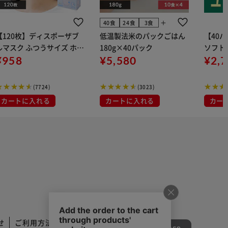
add
40食
24食
3食
【120枚】ディスポーザブ
低温製法米のパックごはん
【40
ルマスク ふつうサイズ ホワ
180g×40パック
ソフトパ
 大容量 DISPOSABLE
¥958
¥5,580
組) 5
¥2,
マスク プリーツマスク 不織
布
(7724)
(3023)
カートに入れる
カートに入れる
カー
せ
ご利用方法
ご利用規約