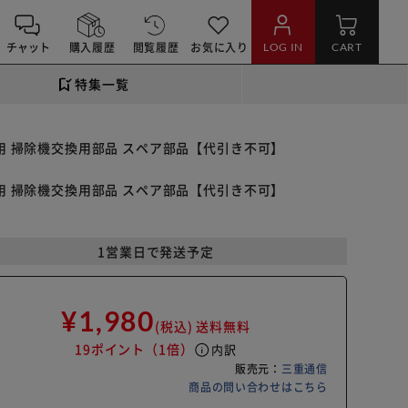
チャット
購入履歴
閲覧履歴
お気に入り
LOG IN
CART
特集一覧
専用 掃除機交換用部品 スペア部品【代引き不可】
専用 掃除機交換用部品 スペア部品【代引き不可】
1営業日で発送予定
¥1,980
(税込)
送料無料
19ポイント
（1倍）
info
内訳
販売元：
三重通信
商品の問い合わせはこちら