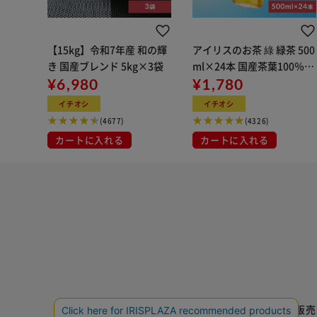
【15kg】令和7年産 和の輝
アイリスのお茶 綠 緑茶 500
き 国産ブレンド 5kg×3袋
ml×24本 国産茶葉100％使
¥6,980
用
¥1,780
イチオシ
イチオシ
(4677)
(4326)
カートに入れる
カートに入れる
特定商取引法に基づく通信販売