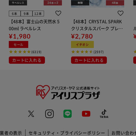
6本
9本
12本
【48本】富士山の天然水 5
【48本】CRYSTAL SPARK
00ml ラベルレス
クリスタルスパーク プレー
¥1,980
ン 500ml
¥2,780
イト
セール
イチオシ
(6319)
(2597)
カートに入れる
カートに入れる
業者の表示
セキュリティ・プライバシーポリシー
お問い合わ