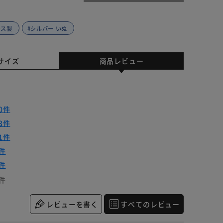
レス製
#シルバー いぬ
サイズ
商品レビュー
0件
3件
1件
件
件
件
レビューを書く
すべてのレビュー