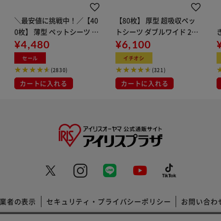
＼最安値に挑戦中！／【40
【80枚】 厚型 超吸収ペッ
0枚】 薄型 ペットシーツ ワ
トシーツ ダブルワイド 20
イド 100枚×4袋
¥4,480
枚×4袋 犬 トイレ
¥6,100
セール
イチオシ
(2830)
(321)
カートに入れる
カートに入れる
業者の表示
セキュリティ・プライバシーポリシー
お問い合わ