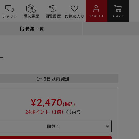
チャット
購入履歴
閲覧履歴
お気に入り
LOG IN
CART
特集一覧
ー
1～3日以内発送
¥2,470
(税込)
24ポイント
（1倍）
info
内訳