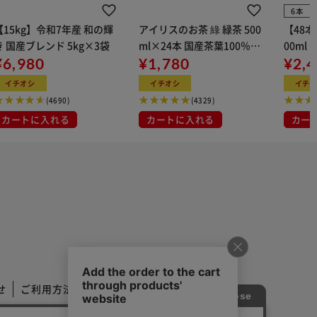
6本
【15kg】令和7年産 和の輝
アイリスのお茶 綠 緑茶 500
【48
き 国産ブレンド 5kg×3袋
ml×24本 国産茶葉100％使
00ml
¥6,980
用
¥1,780
¥2,
イチオシ
イチオシ
イチ
(4690)
(4329)
カートに入れる
カートに入れる
カー
せ
ご利用方法
ご利用規約