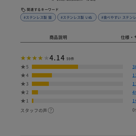
関連するキーワード
#ステンレス製 猫
#ステンレス製 いぬ
#食べやすい ステン
商品説明
仕様・
4.14
59件
5
3
4
1
3
1
2
4
1
1
0
スタッフの声