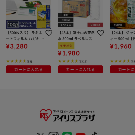
【500枚入り】 ラミネ
【48本】富士山の天然
【24本】 ジ
ートフィルム ハガキ 1
水 500ml ラベルレス
ィー 500ml
00μm 100枚×5 LZ-HA
可】
¥3,280
¥1,960
イチオシ
100
¥1,980
(33)
(6319)
(45
カートに入れる
カートに入れる
カートに