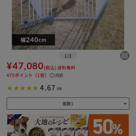
1
/
3
¥47,080
(税込)
送料無料
470ポイント
（1倍）
info
内訳
4.67
3件