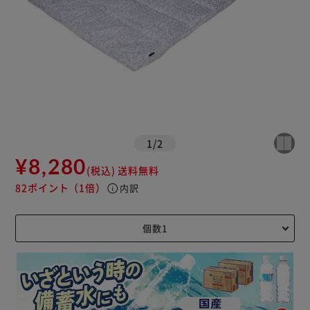
1
/
2
¥8,280
(税込)
送料無料
82ポイント
（1倍）
info
内訳