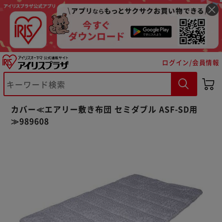
ログイン/会員情報
※ご確認ください
カバー≪エアリー敷き布団 セミダブル ASF-SD用
カートに入れる
購入手続きへ
≫989608