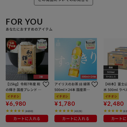
FOR YOU
あなたにおすすめのアイテム
【15kg】令和7年産 和
アイリスのお茶 綠 緑茶
【48本】富士
の輝き 国産ブレンド 5
500ml×24本 国産茶葉
水 500ml ラ
kg×3袋
100％使用
イチオシ
イチオシ
イチオシ
¥6,980
¥1,780
¥2,480
(4690)
(4329)
(6
カートに入れる
カートに入れる
カートに