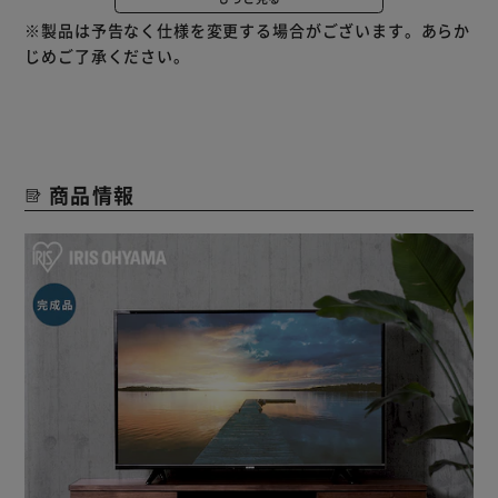
ク上の雰囲気に。
※製品は予告なく仕様を変更する場合がございます。あらか
じめご了承ください。
・充実の収納スペース
AV機器を収納はもちろん、センターの棚を外し高さを生か
す収納スペースとしても使用できます。
・なめらかなスライドレール。
引き出しには金属レールを使用し、スムーズに開閉できま
商品情報
す。
最後まで引き出せ、奥のものまで取り出しやすいフルスライ
ドオープンタイプです。
・テレビが見やすい高さを追求
ソファに座った状態で、テレビが見やすい高さにこだわり設
計しています。