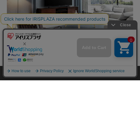
mail_outline
在庫切れ
入荷したらメールでお知らせ
HOME
探す
ログイン
お気に入り
お知らせ
カートに商品を追加しました
購入手続きへ
こちらもいかがですか？