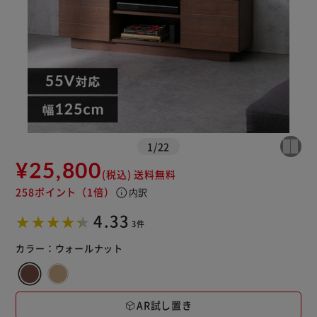
カートに入れる
購入手続きへ
1
/
22
¥25,800
(税込)
送料無料
258ポイント
（1倍）
info
内訳
4.33
3件
カラー：
ウォールナット
AR試し置き