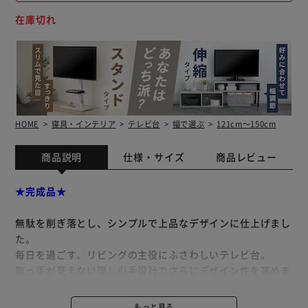
在庫切れ
HOME
寝具・インテリア
テレビ台
幅で選ぶ
121cm～150cm
商品説明
仕様・サイズ
商品レビュー
★完成品★
無駄を削ぎ落とし、シンプルで上品なデザインに仕上げまし
た。
毎日を過ごす、リビングの主役にふさわしいテレビ台。
取っ手が見えない隠し引手設計でさらにデザイン性を高めま
した。
天然木の美しい木目を生かした天板で、リビングをワンラン
もっと見る