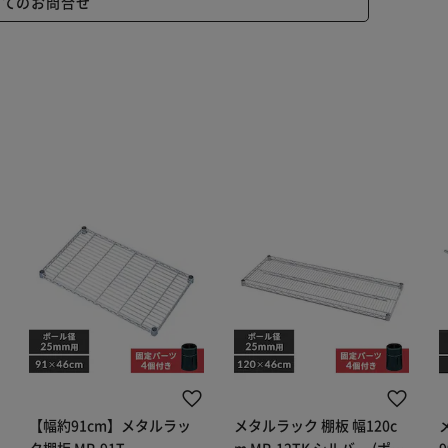
いてのお問合せ
【幅約91cm】メタルラッ
メタルラック 棚板 幅120c
ク棚板 MR-91T
m MR-12TK シルバー (ポー
9