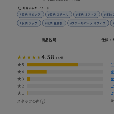
関連するキーワード
#収納 リビング
#収納 スチール
#収納 オフィス
#収納
#収納 ラック
#収納 金属製
#スチールパーツ オフィス
商品説明
仕様・
4.58
172件
5
1
4
4
3
8
2
1
1
2
0
スタッフの声