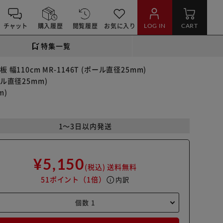
チャット
購入履歴
閲覧履歴
お気に入り
LOG IN
CART
特集一覧
 幅110cm MR-1146T (ポール直径25mm)
ール直径25mm)
m)
1～3日以内発送
¥5,150
(税込)
送料無料
51ポイント
（1倍）
info
内訳