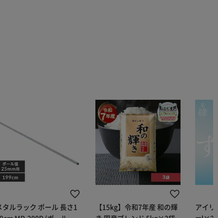
メタルラック ポール 長さ1
【15kg】令和7年産 和の輝
アイリス
9cm MR-200P (ポール直
き 国産ブレンド 5kg×3袋
ml×2