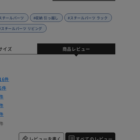
 スチールパーツ
#収納 引っ越し
#スチールパーツ ラック
#スチールパーツ リビング
サイズ
商品レビュー
16件
5件
件
件
件
件
レビューを書く
すべてのレビュー