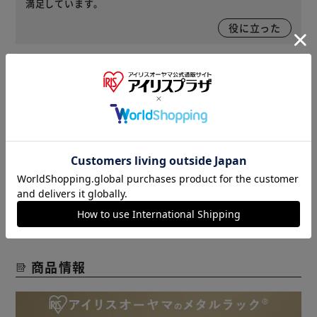
満足しています。
役に立った
2017/12/15
ｘｘｘ(女性)
丈夫で倉庫整理に大活躍です
役に立った
レビューをもっと見る
商品情報