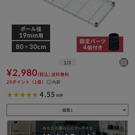
1
/
3
¥2,980
(税込)
送料無料
29ポイント
（1倍）
info
内訳
4.55
80件