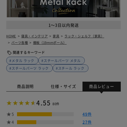
1～3日以内発送
HOME
寝具・インテリア
家具
ラック・シェルフ（家具）
パーツ各種
棚板（19ｍｍポール）
関連するキーワード
#メタル ラック
#スチールパーツ メタル
#スチールパーツ ラック
#スチール ラック
商品説明
仕様・サイズ
商品レビュー
4.55
80件
5
49件
4
27件