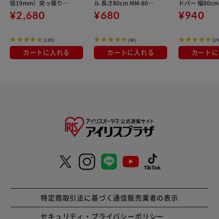
径19mm）突っ張りポ
ル 長さ80cm MM-800P
ドバー 幅80cm 
ール 2本セット MT
(ポール直径19mm)
0S (ポール直径
¥2,680
¥680
¥940
O-17TPP
(105)
(40)
(19
カートに入れる
カートに入れる
カートに
特定商取引法に基づく通信販売業者の表示
セキュリティ・プライバシーポリシー