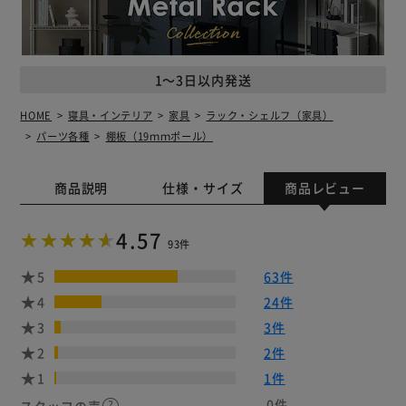
1～3日以内発送
HOME
寝具・インテリア
家具
ラック・シェルフ（家具）
パーツ各種
棚板（19ｍｍポール）
商品説明
仕様・サイズ
商品レビュー
4.57
93件
5
63件
4
24件
3
3件
2
2件
1
1件
0件
スタッフの声