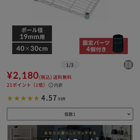
1
/
3
¥2,180
(税込)
送料無料
21ポイント
（1倍）
info
内訳
4.57
93件