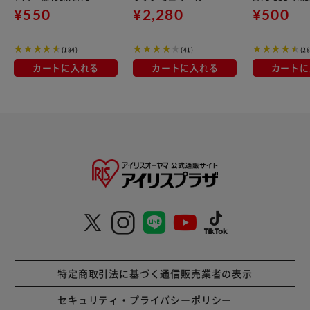
0S (ポール直径19mm)
さ50cm MM-500P (ポ
棚板に対応＞
¥550
¥2,280
¥500
ール直径19mm)
(184)
(41)
(28
カートに入れる
カートに入れる
カートに
特定商取引法に基づく通信販売業者の表示
セキュリティ・プライバシーポリシー