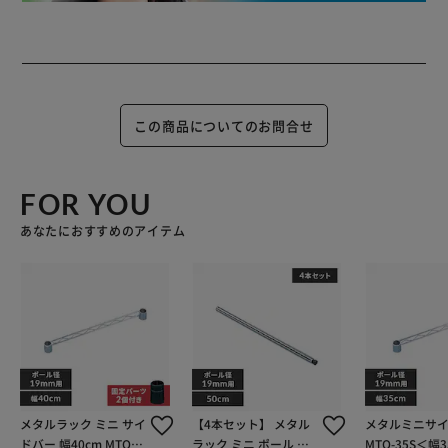
この商品についてのお問合せ
FOR YOU
あなたにおすすめのアイテム
メタルラック ミニ サイ
【4本セット】 メタル
メタルミニサ
ドバー 幅40cm MTO-4
ラック ミニ ポール 長
MTO-35S＜幅