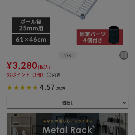
1
/
3
¥3,280
(税込)
32ポイント
（1倍）
info
内訳
4.57
202件