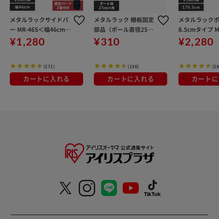
メタルラックサイドバ
メタルラック 棚板固定
メタルラックポ
ー MR-46S＜幅46cmの
部品（ポール直径25m
8.5cmタイプ M
棚板に対応＞
m） MR-4K 4個入
¥1,280
¥310
¥2,280
り
(271)
(156)
(28
カートに入れる
カートに入れる
カートに