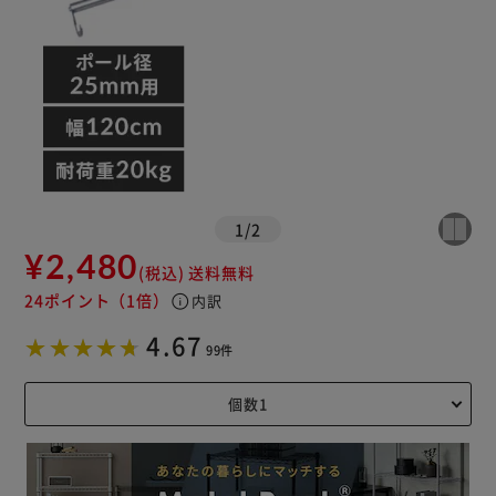
1
/
2
¥2,480
(税込)
送料無料
24ポイント
（1倍）
info
内訳
4.67
99件