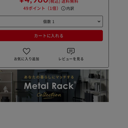
(税込)
送料無料
49ポイント
（1倍）
info
内訳
カートに入れる
お気に入り追加
レビューを見る