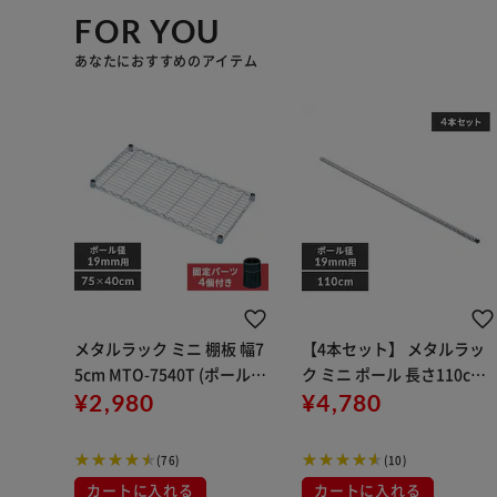
FOR YOU
あなたにおすすめのアイテム
メタルラック ミニ 棚板 幅7
【4本セット】 メタルラッ
5cm MTO-7540T (ポール直
ク ミニ ポール 長さ110cm
径19mm)
¥2,980
MM-1100P (ポール直径19
¥4,780
mm)
(76)
(10)
カートに入れる
カートに入れる