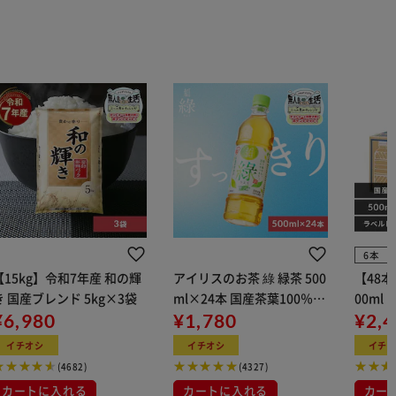
6本
【15kg】令和7年産 和の輝
アイリスのお茶 綠 緑茶 500
【48
き 国産ブレンド 5kg×3袋
ml×24本 国産茶葉100％使
00ml
¥6,980
用
¥1,780
¥2,
イチオシ
イチオシ
イチ
(4682)
(4327)
カートに入れる
カートに入れる
カー