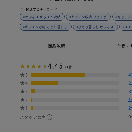
関連するキーワード
#オフィス キッチン収納
#キッチン収納 リビング
#キッチン
#キッチン収納 ひとり暮らし
#ひとり暮らし オフィス
#スチ
商品説明
仕様・
4.45
71件
5
4
4
2
3
3
2
1
1
2
0
スタッフの声