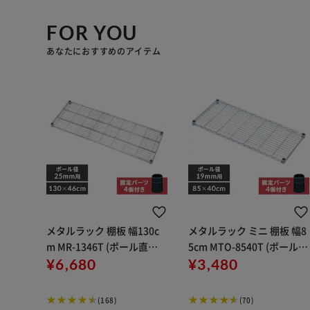
FOR YOU
あなたにおすすめのアイテム
メタルラック 棚板 幅130c
メタルラック ミニ 棚板 幅8
m MR-1346T (ポール直径2
5cm MTO-8540T (ポール直
5mm)
¥6,680
径19mm)
¥3,480
(168)
(70)