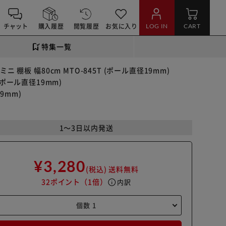
チャット
購入履歴
閲覧履歴
お気に入り
LOG IN
CART
特集一覧
ニ 棚板 幅80cm MTO-845T (ポール直径19mm)
 (ポール直径19mm)
9mm)
1～3日以内発送
¥3,280
(税込)
送料無料
32ポイント
（1倍）
info
内訳