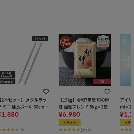
【2本セット】 メタルラッ
【15kg】令和7年産 和の輝
アイリス
ク ミニ 延長ポール 60cm延
き 国産ブレンド 5kg×3袋
ml×2
長 MM-60EPW (ポール直径
¥1,880
¥6,980
用
¥1,
19mm)
イチオシ
イチ
(40)
(4682)