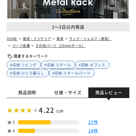
1～3日以内発送
HOME
寝具・インテリア
家具
ラック・シェルフ（家具）
パーツ各種
その他パーツ（25ｍｍポール）
関連するキーワード
#収納 リビング
#収納 スチール
#収納 オフィス
#収納 ひとり暮らし
#収納 スチールパーツ
商品説明
仕様・サイズ
商品レビュー
4.22
51件
5
27件
4
14件