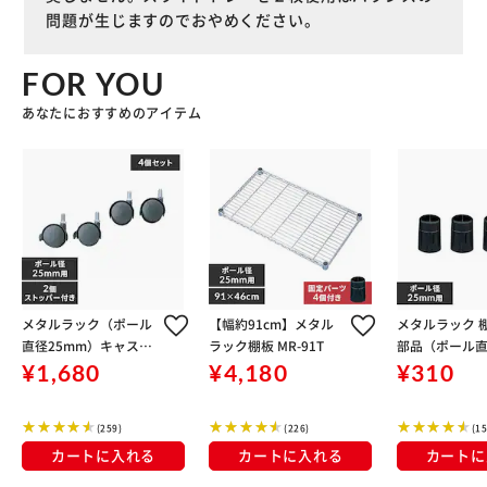
問題が生じますのでおやめください。
FOR YOU
あなたにおすすめのアイテム
メタルラック（ポール
【幅約91cm】メタル
メタルラック 
直径25mm）キャスタ
ラック棚板 MR-91T
部品（ポール直
ー MR-45C 4個入り
m） MR-4K
¥1,680
¥4,180
¥310
り
(259)
(226)
(15
カートに入れる
カートに入れる
カートに