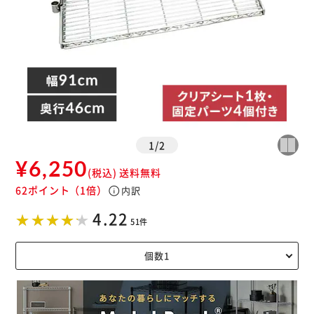
1
/
2
¥6,250
(税込)
送料無料
62ポイント
（1倍）
info
内訳
4.22
51件