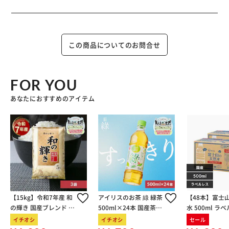
この商品についてのお問合せ
FOR YOU
あなたにおすすめのアイテム
【15kg】令和7年産 和
アイリスのお茶 綠 緑茶
【48本】富士
の輝き 国産ブレンド 5
500ml×24本 国産茶葉
水 500ml ラ
kg×3袋
100％使用
イチオシ
イチオシ
セール