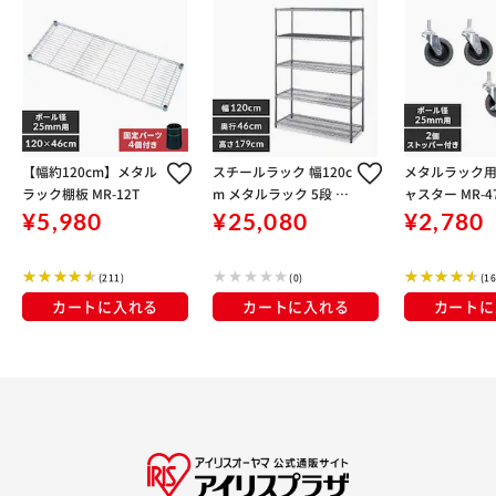
【幅約120cm】メタル
スチールラック 幅120c
メタルラック用
ラック棚板 MR-12T
m メタルラック 5段 M
ャスター MR-47
R-1218JK シルバー (ポ
入り
¥5,980
¥25,080
¥2,780
ール直径25mm・棚板
5枚)
(211)
(0)
(16
カートに入れる
カートに入れる
カートに