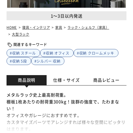
1～3日以内発送
HOME
寝具・インテリア
家具
ラック・シェルフ（家具）
大型ラック
関連するキーワード
#収納 スチール
#収納 オフィス
#収納 クロームメッキ
#収納 5段
#シルバー 収納
商品説明
仕様・サイズ
商品レビュー
メタルラック史上最高耐荷重。
棚板1枚あたりの耐荷重300kg！抜群の強度で、たわまな
い！
オフィスやガレージにおすすめです。
カスタマイズパーツでアレンジすれば様々な空間にピッタリ
はまります。