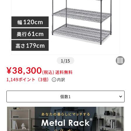
※ご確認ください
カートに入れる
購入手続きへ
1
/
15
¥38,300
(税込)
送料無料
1,149ポイント
（3倍）
info
内訳