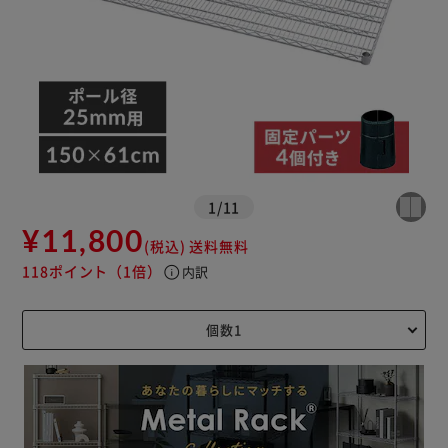
1
/
11
¥11,800
(税込)
送料無料
118ポイント
（1倍）
info
内訳