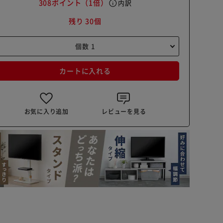
308ポイント
（1倍）
info
内訳
残り 30個
カートに入れる
お気に入り追加
レビューを見る