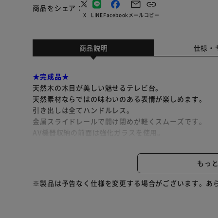
商品をシェア
X
LINE
Facebook
メール
コピー
商品説明
仕様・
★完成品★
天然木の木目が美しい魅せるテレビ台。
天然素材ならではの味わいのある表情が楽しめます。
引き出しは全てハンドルレス。
金属スライドレールで開け閉めが軽くスムーズです。
AV機器収納の前面は強化ガラスを使用。
赤外線を通すので、扉を閉めた状態でリモコンを操作で
中央の引き出しには通常サイズのDVDが約25～30枚収
もっ
ルーターやゲーム機、高さのある本などが収納できる縦
※製品は予告なく仕様を変更する場合がございます。あ