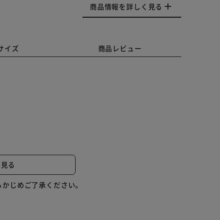
商品情報を詳しく見る
サイズ
商品レビュー
きます。
納可能。
と見る
型収納。背面に配線を流せるコード穴付き。
らかじめご了承ください。