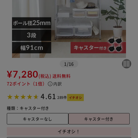
※ご確認ください
カートに入れる
購入手続きへ
1
/
16
¥7,280
(税込)
送料無料
72ポイント
（1倍）
info
内訳
4.61
289件
イチオシ
種類：
キャスター付き
キャスターなし
キャスター付き
イチオシ！