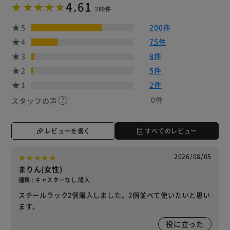
4.61
289件
5
200件
4
75件
3
8件
2
5件
1
2件
0件
スタッフの声
レビューを書く
すべてのレビュー
2026/08/05
まりん(女性)
種類 : キャスターなし 購入
スチールラック2個購入しました。2個並べて使いたいと思い
ます。
役に立った