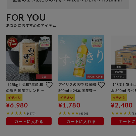
FOR YOU
あなたにおすすめのアイテム
【15kg】令和7年産 和
アイリスのお茶 綠 緑茶
【48本】富士
の輝き 国産ブレンド 5
500ml×24本 国産茶葉
水 500ml ラ
kg×3袋
100％使用
イチオシ
イチオシ
イチオシ
¥6,980
¥1,780
¥2,480
(4677)
(4326)
(6
カートに入れる
カートに入れる
カートに