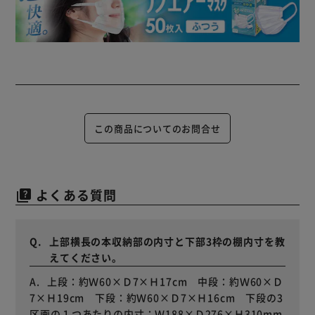
この商品についてのお問合せ
よくある質問
quiz
上部横長の本収納部の内寸と下部3枠の棚内寸を教
えてください。
上段：約Ｗ60×Ｄ7×Ｈ17cm 中段：約Ｗ60×Ｄ
7×Ｈ19cm 下段：約Ｗ60×Ｄ7×Ｈ16cm 下段の3
区画の１つあたりの内寸：Ｗ188×Ｄ276×Ｈ310mm