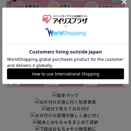
▼その他 オススメ商品はこちら▼
おむつ・
チャイルド
ベビーカー
トイレ
シート
セーフティ
おもちゃ
ベビーフード
ベビーケア・
ベビー布団・
授乳・食事
バス
寝具
ベビー家具・収
ベビー服
マタニティ
納