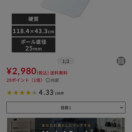
1
/
2
¥2,980
(税込)
送料無料
29ポイント
（1倍）
info
内訳
4.33
186件