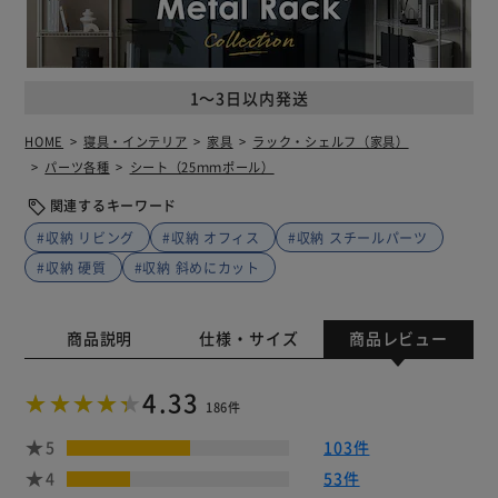
1～3日以内発送
HOME
寝具・インテリア
家具
ラック・シェルフ（家具）
パーツ各種
シート（25ｍｍポール）
関連するキーワード
#収納 リビング
#収納 オフィス
#収納 スチールパーツ
#収納 硬質
#収納 斜めにカット
商品説明
仕様・サイズ
商品レビュー
4.33
186件
5
103件
4
53件