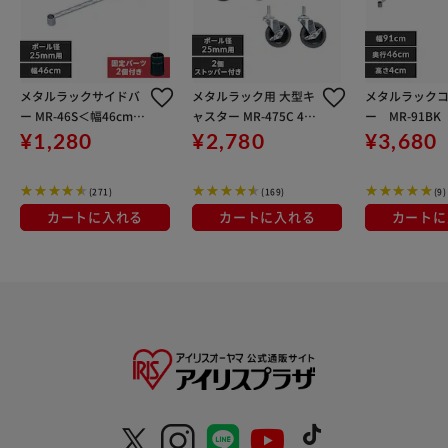
メタルラックサイドバ
メタルラック用 大型キ
メタルラック
ー MR-46S＜幅46cmの
ャスター MR-475C 4個
ー MR-91BK
棚板に対応＞
入り
¥1,280
¥2,780
¥3,680
(271)
(169)
(9)
カートに入れる
カートに入れる
カートに