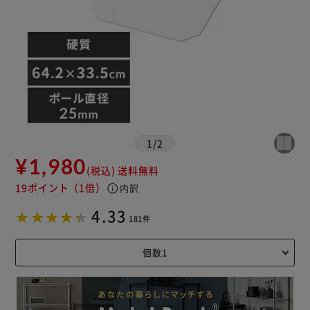
1
/
2
¥1,980
(税込)
送料無料
19ポイント
（1倍）
info
内訳
4.33
181件