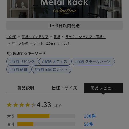
1～3日以内発送
HOME
寝具・インテリア
家具
ラック・シェルフ（家具）
パーツ各種
シート（25ｍｍポール）
関連するキーワード
#収納 リビング
#収納 オフィス
#収納 スチールパーツ
#収納 硬質
#収納 斜めにカット
商品説明
仕様・サイズ
商品レビュー
4.33
181件
5
100件
4
50件