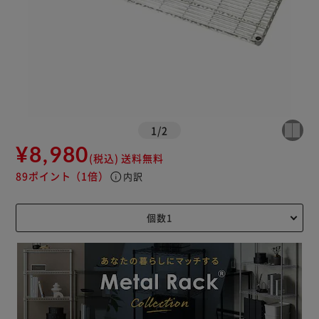
1
/
2
¥8,980
(税込)
送料無料
89ポイント
（1倍）
info
内訳