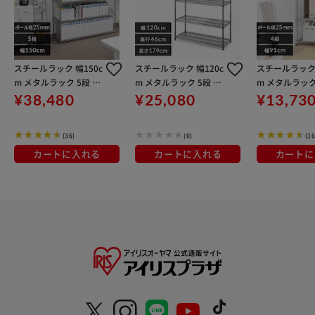
スチールラック 幅150c
スチールラック 幅120c
スチールラック 
m メタルラック 5段 M
m メタルラック 5段 M
m メタルラック
R-1518J (ポール直径2
R-1218JK シルバー (ポ
R-9012J (ポ
¥38,480
¥25,080
¥13,73
5mm・棚板5枚)
ール直径25mm・棚板
5mm・棚板4枚
5枚)
(36)
(0)
(16
カートに入れる
カートに入れる
カートに