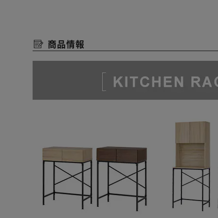
可動棚＋オープン収納で、物があふれやすいキッチンま
◆収納物に合わせて高さ調節できる可動棚
商品情報
収納スペースを無駄なく使えます。
扉付きだから生活感も隠せて◎
◆必要な時にすぐ手が届くディスプレイ収納
調味料などの小物を並べて揃えて収納。
お気に入りの雑貨のディスプレイにも。
◆調理家電も置ける天板スペース
天板は安心の耐荷重20kg。
調理家電を置いたり作業台としても使用できます。
★お客様組立★