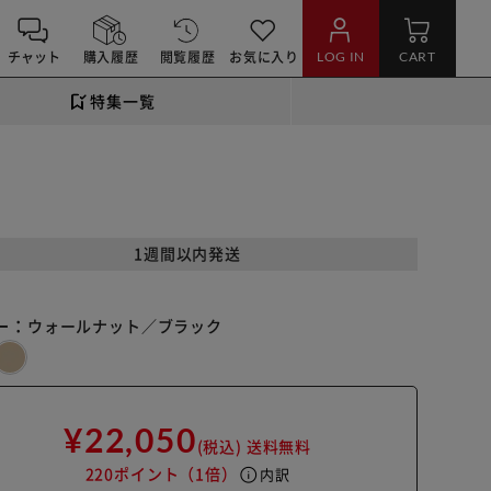
チャット
購入履歴
閲覧履歴
お気に入り
LOG IN
CART
特集一覧
1週間以内発送
ー：
ウォールナット／ブラック
¥22,050
(税込)
送料無料
220ポイント
（1倍）
info
内訳