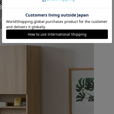
カートに入れる
購入手続きへ
40S ❯
GUR-935H ❯