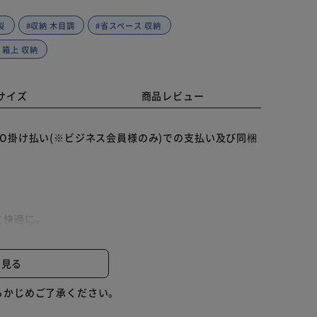
製
#収納 木目調
#省スペース 収納
ミ箱上 収納
サイズ
商品レビュー
O掛け払い(※ビジネス会員様のみ)での支払い及び同梱
と快適に。
います。
と見る
らかじめご了承ください。