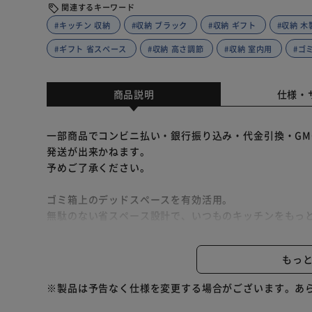
関連するキーワード
#キッチン 収納
#収納 ブラック
#収納 ギフト
#収納 木
#ギフト 省スペース
#収納 高さ調節
#収納 室内用
#ゴ
商品説明
仕様・
一部商品でコンビニ払い・銀行振り込み・代金引換・GM
発送が出来かねます。
予めご了承ください。
ゴミ箱上のデッドスペースを有効活用。
無駄のない省スペース設計で、いつものキッチンをもっ
ラック下部がゴミ箱などを置ける収納スペースになって
もっ
高さにゆとりがあるから蓋付きのゴミ箱でも開閉可能。
※ゴミ箱は付属しません
※製品は予告なく仕様を変更する場合がございます。あ
省スペースなのに充実の収納力。