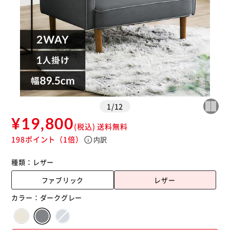
カートに入れる
購入手続きへ
1
/
12
¥19,800
(税込)
送料無料
198ポイント
（1倍）
info
内訳
種類：
レザー
ファブリック
レザー
カラー：
ダークグレー