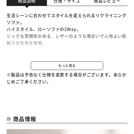
商品説明
仕様・サイズ
商品レビュー
生活シーンに合わせてスタイルを変えられるリクライニング
ソファ。
ハイスタイル、ローソファの2Way。
シックな雰囲気のある、レザーのような風合いで心地よい肌
触りの生地を使用。
3段階で角度を変えられるリクライニング。
お好みの角度でくつろげます。
もっと見る
脚も2種類付属しているので、付け替えることでお好みの高
※製品は予告なく仕様を変更する場合がございます。あらか
さに変更可能です。
じめご了承ください。
程よい硬さで快適な座り心地。
内部にはS字バネとウェービングベルトを使用。
弾力性が高く、耐久性に優れたつくりです。
商品情報
同色のクッション付き。
まくらや腰あて、ひじ掛けなどに使用可能です。