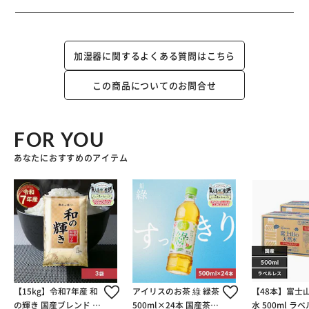
加湿器に関するよくある質問はこちら
この商品についてのお問合せ
FOR YOU
あなたにおすすめのアイテム
【15kg】令和7年産 和
アイリスのお茶 綠 緑茶
【48本】富士
の輝き 国産ブレンド 5
500ml×24本 国産茶葉
水 500ml ラ