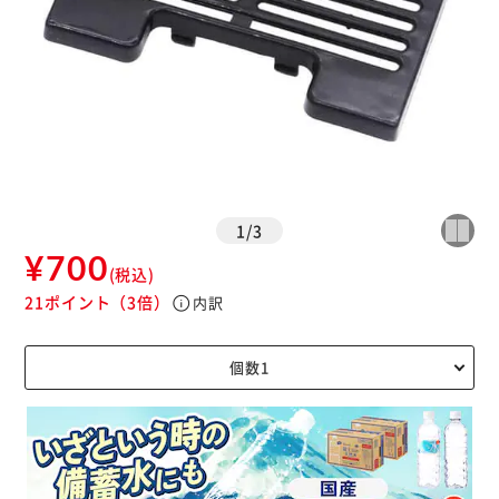
1
/
3
¥700
(税込)
21ポイント
（3倍）
info
内訳