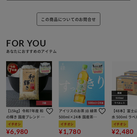
この商品についてのお問合せ
FOR YOU
あなたにおすすめのアイテム
【15kg】令和7年産 和
アイリスのお茶 綠 緑茶
【48本】富士
の輝き 国産ブレンド 5
500ml×24本 国産茶葉
水 500ml ラ
kg×3袋
100％使用
イチオシ
イチオシ
イチオシ
¥6,980
¥1,780
¥2,480