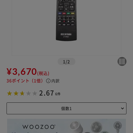
1
/
2
¥3,670
(税込)
36ポイント
（1倍）
info
内訳
2.67
6件