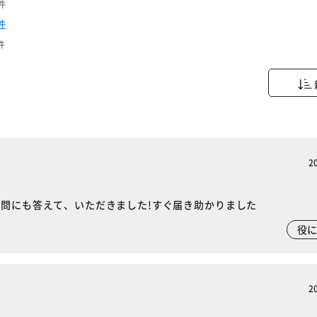
件
件
件
2
質問にも答えて、いただきました!すぐ届き助かりました
役
※ご確認ください
2
カートに入れる
購入手続きへ