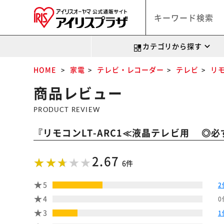
カテゴリから探す
HOME
家電
テレビ・レコーダー
テレビ
リ
商品レビュー
PRODUCT REVIEW
『
リモコンLT-ARC1≪液晶テレビ用 ◎必
2.67
6件
5
2
4
0
3
1