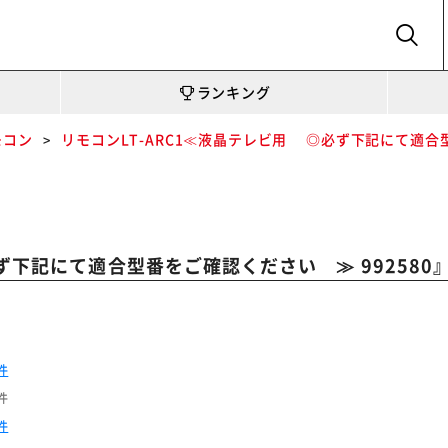
SEARCH
ランキング
モコン
リモコンLT-ARC1≪液晶テレビ用 ◎必ず下記にて適合型
ず下記にて適合型番をご確認ください ≫ 992580
件
件
件