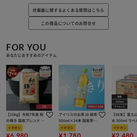
炊飯器に関するよくある質問はこちら
この商品についてのお問合せ
FOR YOU
あなたにおすすめのアイテム
【15kg】令和7年産 和
アイリスのお茶 綠 緑茶
【48本】富士
の輝き 国産ブレンド 5
500ml×24本 国産茶葉
水 500ml ラ
kg×3袋
100％使用
イチオシ
イチオシ
イチオシ
¥6,980
¥1,780
¥2,480