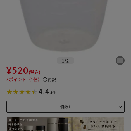
1
/
2
¥520
(税込)
5ポイント
（1倍）
info
内訳
4.4
5件