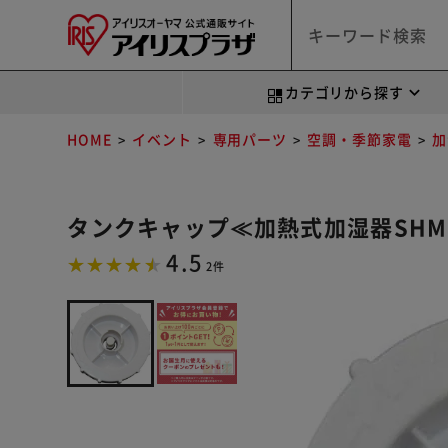
カテゴリから探す
HOME
イベント
専用パーツ
空調・季節家電
加
タンクキャップ≪加熱式加湿器SHM-4
4.5
2件