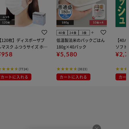
add
40食
24食
3食
【120枚】ディスポーザブ
低温製法米のパックごはん
【40
ルマスク ふつうサイズ ホワ
180g×40パック
ソフトパ
 大容量 DISPOSABLE
¥958
¥5,580
組) 5
¥2,
マスク プリーツマスク 不織
布
(7724)
(3023)
カートに入れる
カートに入れる
カー