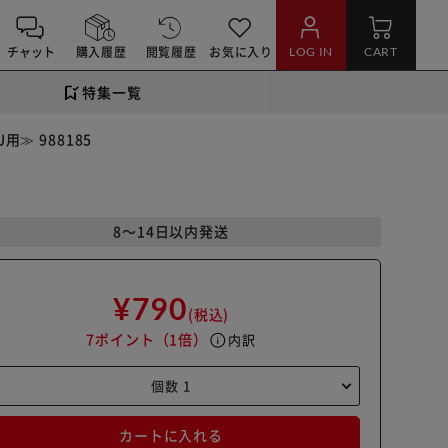
チャット
購入履歴
閲覧履歴
お気に入り
LOG IN
CART
特集一覧
≫ 988185
8～14日以内発送
¥790
(税込)
7ポイント
（1倍）
info
内訳
カートに入れる