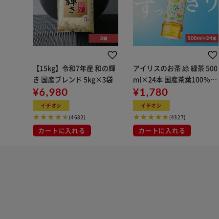
【15kg】令和7年産 和の輝
アイリスのお茶 綠 緑茶 500
き 国産ブレンド 5kg×3袋
ml×24本 国産茶葉100％使
¥6,980
用
¥1,780
イチオシ
イチオシ
(4682)
(4327)
カートに入れる
カートに入れる