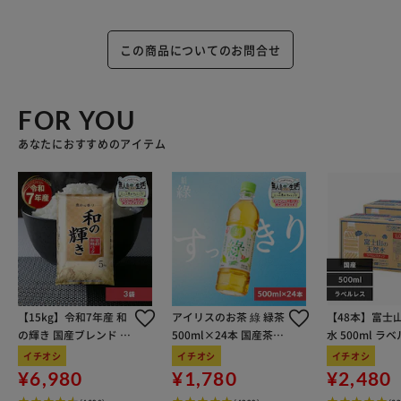
この商品についてのお問合せ
FOR YOU
あなたにおすすめのアイテム
【15kg】令和7年産 和
アイリスのお茶 綠 緑茶
【48本】富士
の輝き 国産ブレンド 5
500ml×24本 国産茶葉
水 500ml ラ
kg×3袋
100％使用
イチオシ
イチオシ
イチオシ
¥6,980
¥1,780
¥2,480