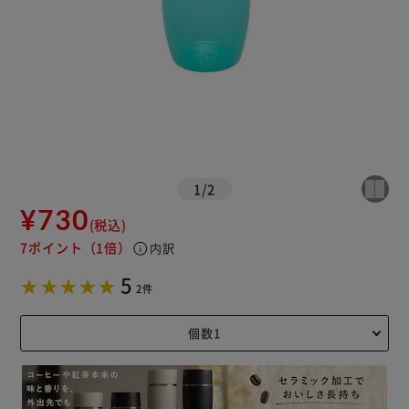
1
/
2
¥730
(税込)
7ポイント
（1倍）
info
内訳
5
2件