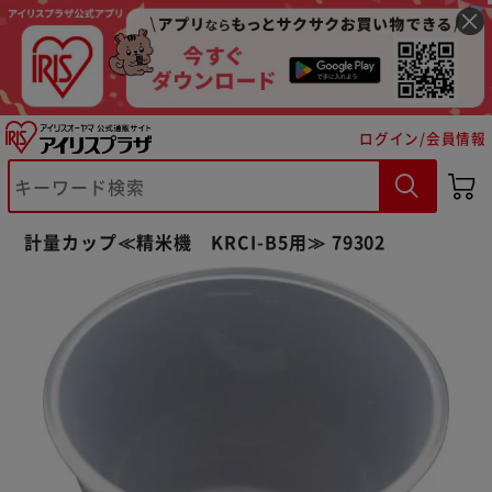
ログイン/会員情報
※ご確認ください
計量カップ≪精米機 KRCI-B5用≫ 79302
カートに入れる
購入手続きへ