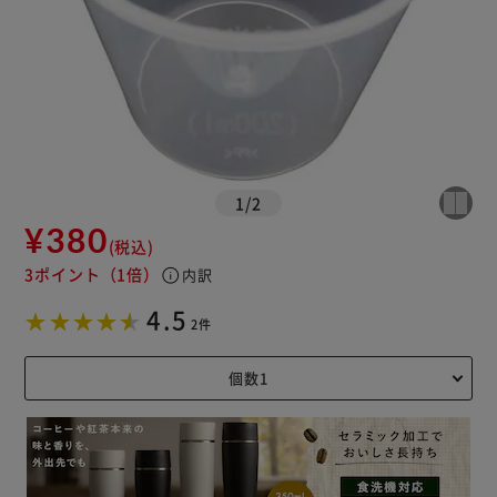
1
/
2
¥380
(税込)
3ポイント
（1倍）
info
内訳
4.5
2件