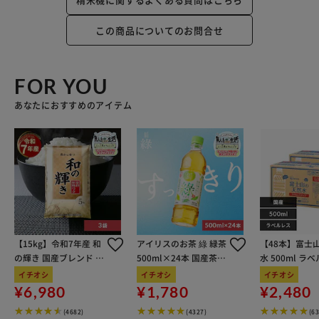
この商品についてのお問合せ
FOR YOU
あなたにおすすめのアイテム
【15kg】令和7年産 和
アイリスのお茶 綠 緑茶
【48本】富士
の輝き 国産ブレンド 5
500ml×24本 国産茶葉
水 500ml ラ
kg×3袋
100％使用
イチオシ
イチオシ
イチオシ
¥6,980
¥1,780
¥2,480
(4682)
(4327)
(6