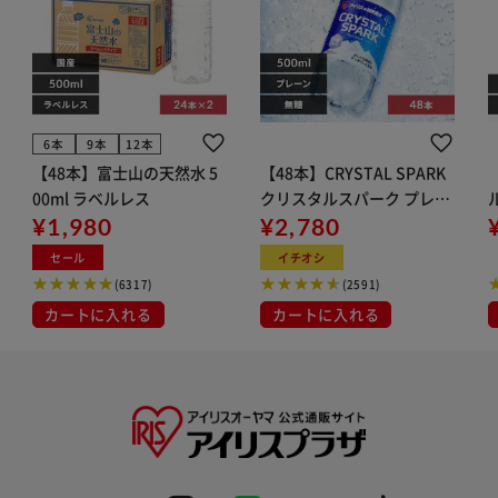
6本
9本
12本
【48本】富士山の天然水 5
【48本】CRYSTAL SPARK
00ml ラベルレス
クリスタルスパーク プレー
¥1,980
ン 500ml
¥2,780
イト
セール
イチオシ
(6317)
(2591)
カートに入れる
カートに入れる