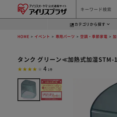
カテゴリから探す
HOME
イベント
専用パーツ
空調・季節家電
加
タンク グリーン≪加熱式加湿STM-12
4
1件