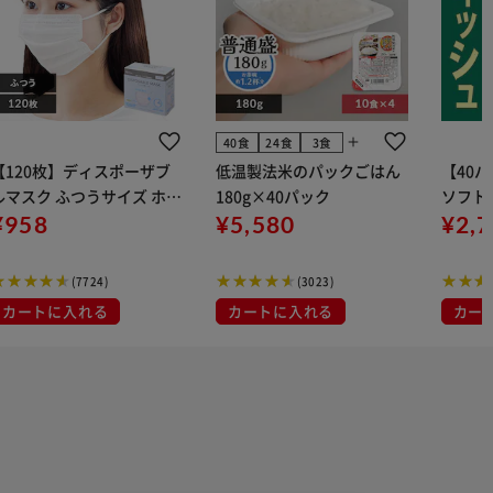
add
40食
24食
3食
【120枚】ディスポーザブ
低温製法米のパックごはん
【40
ルマスク ふつうサイズ ホワ
180g×40パック
ソフトパ
 大容量 DISPOSABLE
¥958
¥5,580
組) 5
¥2,
マスク プリーツマスク 不織
布
(7724)
(3023)
カートに入れる
カートに入れる
カー