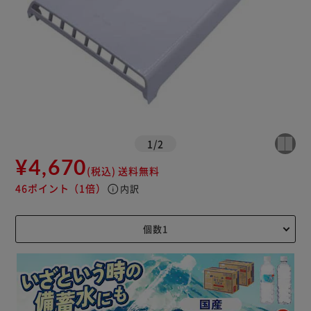
1
/
2
¥4,670
(税込)
送料無料
46ポイント
（1倍）
info
内訳