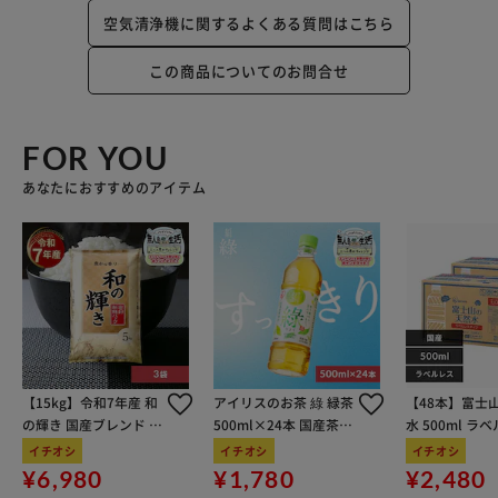
空気清浄機に関するよくある質問はこちら
この商品についてのお問合せ
FOR YOU
あなたにおすすめのアイテム
【15kg】令和7年産 和
アイリスのお茶 綠 緑茶
【48本】富士
の輝き 国産ブレンド 5
500ml×24本 国産茶葉
水 500ml ラ
kg×3袋
100％使用
イチオシ
イチオシ
イチオシ
¥6,980
¥1,780
¥2,480