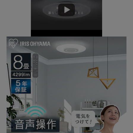
より使いやすく進化、アイリスオーヤマの新発想！
LEDシーリング本体が音声を認識。
明かりに話かけることで点灯・消灯の他、明るさや色味など
も操作できます。
【すぐに使える】
アプリでの初期設定やスマートスピーカー、無線LANは不
要。
取り付けるだけで、すぐに使えます。
【今ある照明から取り換え簡単】
お使いの照明器具と取り換えるだけ。
工具・工事も不要です。
※埋込引掛ローゼット以外の場合、それぞれの配線器具に合
ったスペーサーを取り付けて下さい。
【照明ひとつで変わる空間】
導光板タイプの照明はスマートな印象を与えることができ、
ワンランク上の空間をつくりたい方へおすすめします。