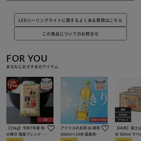
LEDシーリングライトに関するよくある質問はこちら
この商品についてのお問合せ
FOR YOU
あなたにおすすめのアイテム
【15kg】令和7年産 和
アイリスのお茶 綠 緑茶
【48本】富士
の輝き 国産ブレンド 5
500ml×24本 国産茶葉
水 500ml ラ
kg×3袋
100％使用