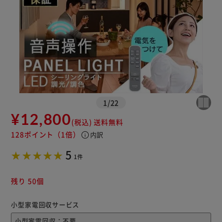
1
/
22
※ご確認ください
¥12,800
(税込)
送料無料
128ポイント
（1倍）
info
内訳
カートに入れる
購入手続きへ
5
1件
残り 50個
小型家電回収サービス