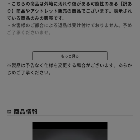
・こちらの商品は外箱に汚れや傷がある可能性のある【訳あ
り】商品やアウトレット販売の商品でございます。表示され
ている商品のみの販売です。
・お客様のご都合による返品は受け付けておりません。予め
ご了承くださいませ。
美しさを極めたワンランク上の、あかり。
もっと見る
◆Design
※製品は予告なく仕様を変更する場合がございます。あらか
クリアな薄型パネルの、洗練されたデザイン。
じめご了承ください。
インテリアとも調和し、スマートな空間を演出します。
◆Blight
導光板の面発光による、眩しさを感じにくいあかりで、過ご
しやすい空間をつくります。
商品情報
あかりが、空間をデザインする。
毎日をより心地よく、快適に。
【ダイレクト音声操作】