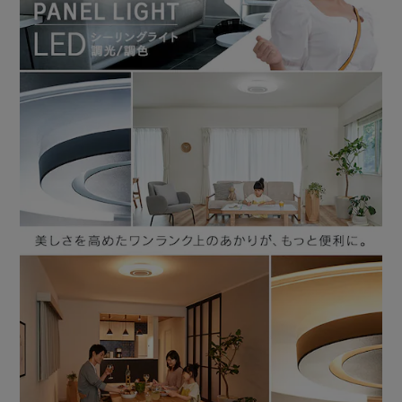
【シーンに合わせて使い分け】
生活シーンやお好みによって変えられるあかり。
最適なあかりが、より快適な空間をつくります。
1．調光10段階：読書や勉強時、くつろぎの時間、映画鑑賞
など、シーンやお好みによって明るさを調節できます。
2．調色10段階：さわやかな昼光色から、温かみのある電球
色まで、幅広く調節できます。
3．3パターンの照らし分け：全灯・パネル灯・センター灯
のパターンごとに調光調色10段階ができ、幅広いあかりの
演出を楽しめます。
【より自然に見える光】
演出性が高いほど、肌や食べ物の色がより美しく、自然に見
えます。
住宅の屋内照明の場合、Ra80以上が好ましいとされていま
す。
【高い発光効率と省エネ】