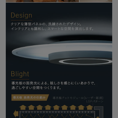
アイリスオーヤマ独自の技術で明るさはそのままに、高い省
エネ性能を可能に。
【電気代もお得】
家の照明をLEDに換えるだけで効率的な節電に。
複数の照明器具をLEDに換えれば、さらに省エネ！
【他にも、LEDのいいところ】
長寿命役40000時間／一度設置したら、約10年間交換不要。
取り換えが面倒な高所への設置もおすすめします。
虫が寄り付きにくい／LED光源は、虫が集まりやすい紫外線
領域波長をほとんど出しません。
【リモコンで簡単操作・便利な機能】
“メモリ点灯機能”
お好みのあかりを記憶して再点灯。
2つまで記憶設定できるのでシーンで使い分けができ、簡単
に明かりの切り替えができます。
“常夜灯”
夜中トイレに行く時や夜中の授乳、赤ちゃんを寝かしつける