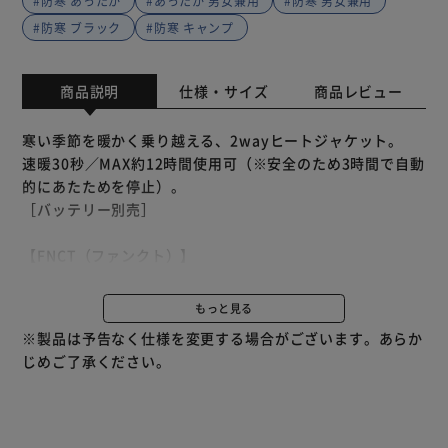
#防寒 あったか
#あったか 男女兼用
#防寒 男女兼用
#防寒 ブラック
#防寒 キャンプ
商品説明
仕様・サイズ
商品レビュー
寒い季節を暖かく乗り越える、2wayヒートジャケット。
速暖30秒／MAX約12時間使用可（※安全のため3時間で自動
的にあたためを停止）。
［バッテリー別売］
【FNCT（ファンクト）】
「FUNCTION」を由来とした、アイリスオーヤマのアパレ
ルブランド。
もっと見る
快適で、季節の変化が楽しみになるシリーズをお届けしま
※製品は予告なく仕様を変更する場合がございます。あらか
す。
じめご了承ください。
薄型で軽量、ボタン1つで保温する。
ユニセックスで楽しめる便利なウェアです。