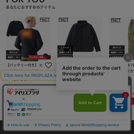
あなたにおすすめのアイテム
【バッテリー付き】 ヒ
袖取り外し 2way ヒー
裏起毛ヒートパ
ートジャケット Mサイ
トジャケット FC21614
21618-KHM 
ズ FC21621-BKM
-BKL ブラック Lサイズ
サイズ
¥7,980
¥3,480
¥2,780
(15)
(9)
(18
カートに入れる
カートに入れる
カートに
カートに入れる
HOME
探す
ログイン
お気に入り
お知らせ