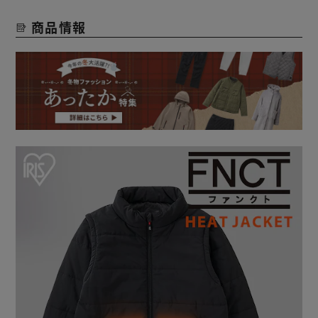
【HEAT WEAR】
商品情報
アイリスオーヤマのアパレルブランドFNCTから、暖かさを
兼ねそろえたヒートウェアが登場！
「電熱ウェアは、バイクに乗る人や現場作業員が着るもの」
その常識を覆すべく誕生した、高品質でカジュアルなヒート
ウェアです。
“薄く軽い、抜群の着心地”でヒート部分は電熱線のようなゴ
ワつきもなく、シルエットに影響しません。
カーボンナノチューブが入っているとは思えないほどスマー
ト。
◆ カーボンナノチューブヒーター使用
薄さ約0.05mm“薄くて・軽くて・あたたかい”理想の着心地
を追求した「カーボンナノチューブヒーター」を採用しまし
た。
◆ 水洗いできて清潔
カーボンナノチューブの取り外しは必要ありません。