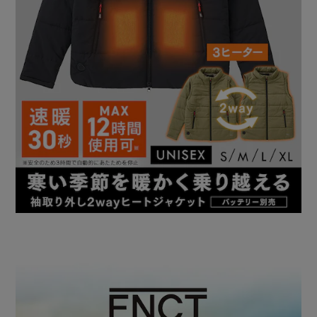
◆ 圧倒的速暖性能“30秒であたたかい”
発熱ヒーターが身体の芯まであたためる。
HEAT WEARの即暖ヒーターです。
◆ 細かな温度コントロールが可能“4段階温度調節”
外気の変化に合わせて4段階で温度調節。
屋外でも室内でも快適に使えます。
ボタンは右脇で手が届きやすく、調節もラク！
中の丸のところが光ります。
使用時間は約4～12時間時間（バッテリー容量10000mAhの
場合）。
・レベル4（赤／高温）：約4時間
・レベル3（紫）：約5時間
・レベル2（緑）：約7時間
・レベル1（白）：約12時間
◆ 低温やけど防止に“温度制御機能”
温度の過剰な上昇をおさえ、低温やけどを防止して安全に使
用できます。