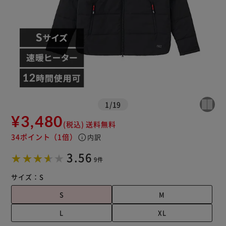
1
/
19
¥3,480
(税込)
送料無料
34ポイント
（1倍）
info
内訳
※ご確認ください
3.56
9件
カートに入れる
購入手続きへ
サイズ：
S
S
M
L
XL