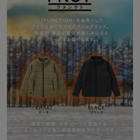
◆ うたたねしても安心“3時間自動OFF機能”
安全のため約3時間で自動的にあたためを停止します。
◆ 使い方は簡単
1．供給ケーブルと別売りのバッテリーを接続。
2．コントローラーを押して温度を選択。
【アイリスオーヤマ製専用バッテリー（電圧5V／電流
2.4A）をご使用ください。】