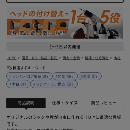
1～3日以内発送
HOME
園芸・DIY・防災・防犯
資材・金物
建築・住宅資材
木材
関連するキーワード
#ランバーコア構造 DIY
#軽量 旅行
#軽量 DIY
#木目 DIY
#ランバーコア構造 旅行
商品説明
仕様・サイズ
商品レビュー
オリジナルのラックや棚が自由に作れる！DIYに最適な棚板
です。