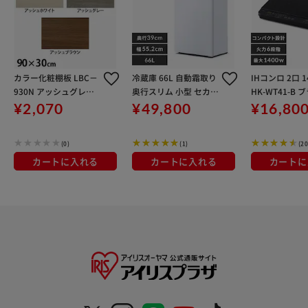
カラー化粧棚板 LBC－
冷蔵庫 66L 自動霜取り
IHコンロ 2口 14
930N アッシュグレー
奥行スリム 小型 セカン
HK-WT41-B 
90×30cm
ド冷蔵庫 1ドア 幅55.2
¥2,070
¥49,800
¥16,80
cm IRSN-7A-W ホワイ
ト
(0)
(1)
(20
カートに入れる
カートに入れる
カートに