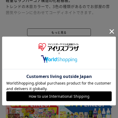
軽量なランバーコア構造の化粧棚板。
トレンドの木目カラーで、3色の種類があるのでお部屋の雰
囲気やシーンに合わせてコーディネイトできます。
とても軽いので、初心者や腕力に自信のない方でも簡単に扱
えます。
もっと見る
※製品は予告なく仕様を変更する場合がございます。あらか
※当商品にネジは付属しておりません。
じめご了承ください。
商品情報
▼ 食品・飲料おすすめ ▼