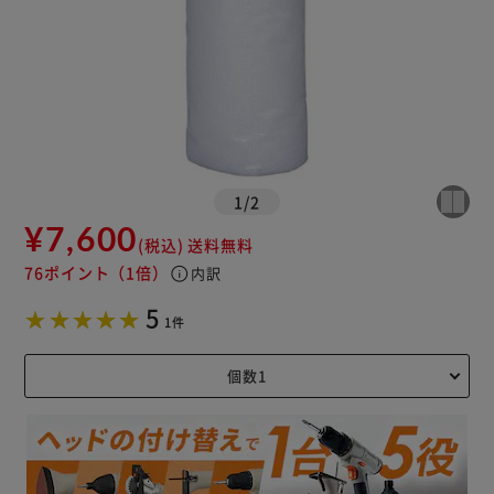
1
/
2
¥7,600
(税込)
送料無料
76ポイント
（1倍）
info
内訳
5
1件