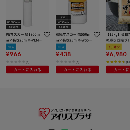
PEマスカー 幅1800m
和紙マスカー 幅550m
【15kg】令和
m×長さ25m M-PEM1
m×長さ25m M-WS55
の輝き 国産ブレ
800
0
kg×3袋
NEW
NEW
イチオシ
¥966
¥438
¥6,980
(0)
(0)
(4
カートに入れる
カートに入れる
カートに