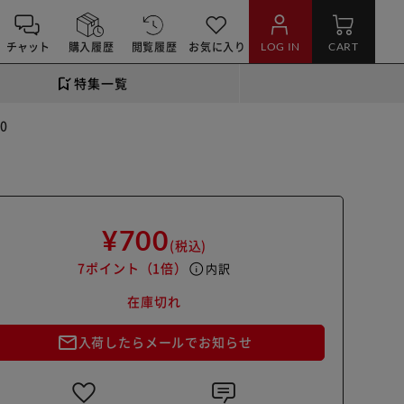
チャット
購入履歴
閲覧履歴
お気に入り
LOG IN
CART
特集一覧
0
¥700
(税込)
7ポイント
（1倍）
info
内訳
在庫切れ
mail_outline
入荷したらメールでお知らせ