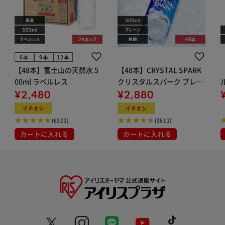
6本
9本
12本
【48本】富士山の天然水 5
【48本】CRYSTAL SPARK
00ml ラベルレス
クリスタルスパーク プレー
¥2,480
ン 500ml
¥2,880
イト
イチオシ
イチオシ
(6322)
(2611)
カートに入れる
カートに入れる