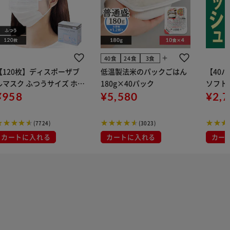
add
40食
24食
3食
【120枚】ディスポーザブ
低温製法米のパックごはん
【40
ルマスク ふつうサイズ ホワ
180g×40パック
ソフトパ
 大容量 DISPOSABLE
¥958
¥5,580
組) 5
¥2,
マスク プリーツマスク 不織
布
(7724)
(3023)
カートに入れる
カートに入れる
カー