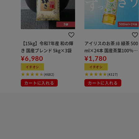
【15kg】令和7年産 和の輝
アイリスのお茶 綠 緑茶 500
き 国産ブレンド 5kg×3袋
ml×24本 国産茶葉100％使
¥6,980
用
¥1,780
イチオシ
イチオシ
(4682)
(4327)
カートに入れる
カートに入れる