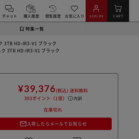
チャット
購入履歴
閲覧履歴
お気に入り
LOG IN
CART
特集一覧
B HD-IR3-V1 ブラック
TB HD-IR3-V1 ブラック
¥39,376
(税込)
送料無料
393ポイント
（1倍）
info
内訳
在庫切れ
mail_outline
入荷したらメールでお知らせ