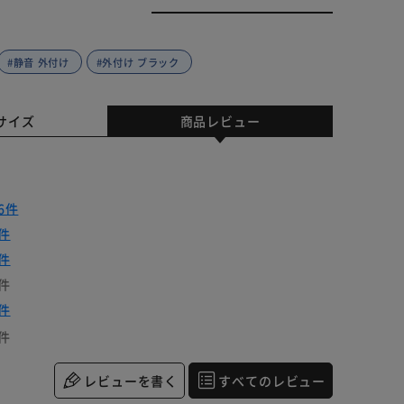
#静音 外付け
#外付け ブラック
サイズ
商品レビュー
6件
件
件
件
件
件
レビューを書く
すべてのレビュー