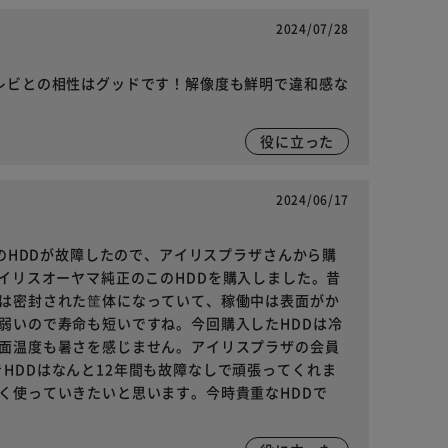
2024/07/28
テレビとの相性はグッドです！解像度も鮮明で違和感な
役に立った
2024/06/17
製のHDDが故障したので、アイリスプラザさんから購
めに、アイリスオーヤマ純正のこのHDDを購入しました。昔
Dは密封された筐体になっていて、稼働中は表面がか
弱いので寿命も短いですね。今回購入したHDDは冷
表面温度も暑さを感じません。アイリスプラザの会員
HDDはなんと12年間も故障なしで頑張ってくれま
く使っていきたいと思います。今時貴重なHDDで